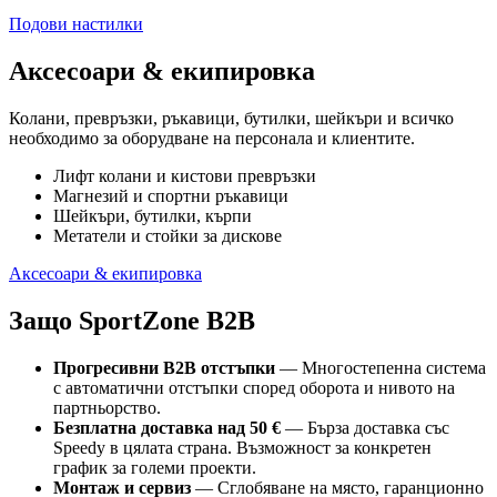
Подови настилки
Аксесоари & екипировка
Колани, превръзки, ръкавици, бутилки, шейкъри и всичко
необходимо за оборудване на персонала и клиентите.
Лифт колани и кистови превръзки
Магнезий и спортни ръкавици
Шейкъри, бутилки, кърпи
Метатели и стойки за дискове
Аксесоари & екипировка
Защо SportZone B2B
Прогресивни B2B отстъпки
— Многостепенна система
с автоматични отстъпки според оборота и нивото на
партньорство.
Безплатна доставка над 50 €
— Бърза доставка със
Speedy в цялата страна. Възможност за конкретен
график за големи проекти.
Монтаж и сервиз
— Сглобяване на място, гаранционно