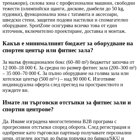
тренажори), силова зона с професионални машини, свободни
тежести (олимпийски щанги, дискове, дъмбели до 50 kg,
пудовки), функционална зона с татамита и аксесоари,
шведски стени, защитни подови настилки и спомагателно
оборудване. SportZone осигурява всичко това от един
източник, включително проектиране, доставка и монтаж.
Какъв е минималният бюджет за оборудване на
спортен център или фитнес зала?
За малък функционален бокс (60–80 m²) бюджетът започва от
12 000–18 000 €. За средна по размер фитнес зала (200–300 m²)
– 35 000–70 000 €. За пълно оборудване на голяма зала или
хотелски център (500 m²+) – над 90 000 €. Изготвяме
индивидуална оферта след преглед на пространството и
нуждите ви.
Имате ли търговски отстъпки за фитнес зали и
спортни центрове?
Да. Имаме изградена многостепенна B2B програма с
прогресивни отстъпки според оборота. След регистрация и
одобрение като търговски партньор получавате персонални
цени, отделен достъп до бърза поръчка по баркод/SKU и