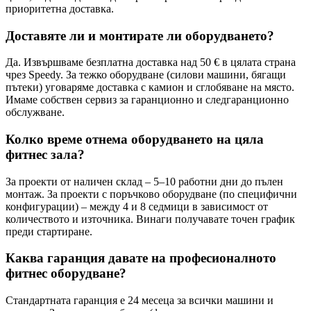
приоритетна доставка.
Доставяте ли и монтирате ли оборудването?
Да. Извършваме безплатна доставка над 50 € в цялата страна
чрез Speedy. За тежко оборудване (силови машини, бягащи
пътеки) уговаряме доставка с камион и сглобяване на място.
Имаме собствен сервиз за гаранционно и следгаранционно
обслужване.
Колко време отнема оборудването на цяла
фитнес зала?
За проекти от наличен склад – 5–10 работни дни до пълен
монтаж. За проекти с поръчково оборудване (по специфични
конфигурации) – между 4 и 8 седмици в зависимост от
количеството и източника. Винаги получавате точен график
преди стартиране.
Каква гаранция давате на професионалното
фитнес оборудване?
Стандартната гаранция е 24 месеца за всички машини и