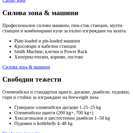
Cardio зона
Силова зона & машини
Професионални силови машини, пин-стак станции, мулти-
станции и комбинирани кули за пълно изграждане на залата.
Plate-loaded и pin-loaded машини
Кросовъри и кабелни станции
Smith Machine, клетки и Power Rack
Хиперекстензии, кореми, лостове
Силова зона & машини
Свободни тежести
Олимпийски и стандартни щанги, дискове, дъмбели, пудовки,
гири и стойки за изграждане на freeweight зона.
Гумирани олимпийски дискове 1.25–25 kg
Олимпийски щанги (200 kg+, 700 kg+)
Хексагонални и шестостенни дъмбели 1–50 kg
Пудовки и kettlebells 4–48 kg