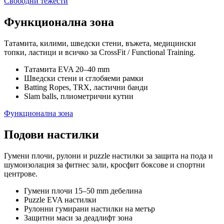
Свободни тежести
Функционална зона
Татамита, килими, шведски стени, въжета, медицински
топки, ластици и всичко за CrossFit / Functional Training.
Татамита EVA 20–40 mm
Шведски стени и сглобяеми рамки
Batting Ropes, TRX, ластични банди
Slam balls, плиометрични кутии
Функционална зона
Подови настилки
Гумени плочи, рулони и puzzle настилки за защита на пода и
шумоизолация за фитнес зали, кросфит боксове и спортни
центрове.
Гумени плочи 15–50 mm дебелина
Puzzle EVA настилки
Рулонни гумирани настилки на метър
Защитни маси за деадлифт зона