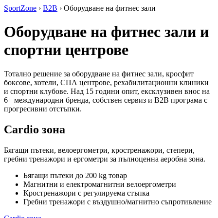
SportZone
›
B2B
›
Оборудване на фитнес зали
Оборудване на фитнес зали и
спортни центрове
Тотално решение за оборудване на фитнес зали, кросфит
боксове, хотели, СПА центрове, рехабилитационни клиники
и спортни клубове. Над 15 години опит, ексклузивен внос на
6+ международни бренда, собствен сервиз и B2B програма с
прогресивни отстъпки.
Cardio зона
Бягащи пътеки, велоергометри, кростренажори, степери,
гребни тренажори и ергометри за пълноценна аеробна зона.
Бягащи пътеки до 200 kg товар
Магнитни и електромагнитни велоергометри
Кростренажори с регулируема стъпка
Гребни тренажори с въздушно/магнитно съпротивление