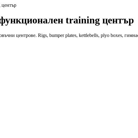
g център
 функционален training център
ни центрове. Rigs, bumper plates, kettlebells, plyo boxes, гимн