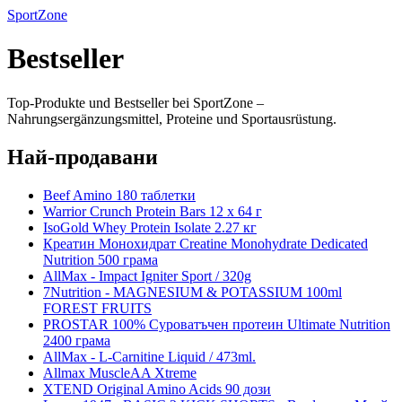
SportZone
Bestseller
Top-Produkte und Bestseller bei SportZone –
Nahrungsergänzungsmittel, Proteine und Sportausrüstung.
Най-продавани
Beef Amino 180 таблетки
Warrior Crunch Protein Bars 12 x 64 г
IsoGold Whey Protein Isolate 2.27 кг
Креатин Монохидрат Creatine Monohydrate Dedicated
Nutrition 500 грама
AllMax - Impact Igniter Sport / 320g
7Nutrition - MAGNESIUM & POTASSIUM 100ml
FOREST FRUITS
PROSTAR 100% Суроватъчен протеин Ultimate Nutrition
2400 грама
AllMax - L-Carnitine Liquid / 473ml.
Allmax MuscleAA Xtreme
XTEND Original Amino Acids 90 дози