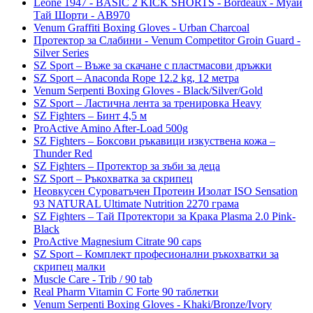
Leone 1947 - BASIC 2 KICK SHORTS - Bordeaux - Муай
Тай Шорти - AB970
Venum Graffiti Boxing Gloves - Urban Charcoal
Протектор за Слабини - Venum Competitor Groin Guard -
Silver Series
SZ Sport – Въже за скачане с пластмасови дръжки
SZ Sport – Anaconda Rope 12.2 kg, 12 метра
Venum Serpenti Boxing Gloves - Black/Silver/Gold
SZ Sport – Ластична лента за тренировка Heavy
SZ Fighters – Бинт 4,5 м
ProActive Amino After-Load 500g
SZ Fighters – Боксови ръкавици изкуствена кожа –
Thunder Red
SZ Fighters – Протектор за зъби за деца
SZ Sport – Ръкохватка за скрипец
Неовкусен Суроватъчен Протеин Изолат ISO Sensation
93 NATURAL Ultimate Nutrition 2270 грама
SZ Fighters – Тай Протектори за Крака Plasma 2.0 Pink-
Black
ProActive Magnesium Citrate 90 caps
SZ Sport – Комплект професионални ръкохватки за
скрипец малки
Muscle Care - Trib / 90 tab
Real Pharm Vitamin C Forte 90 таблетки
Venum Serpenti Boxing Gloves - Khaki/Bronze/Ivory