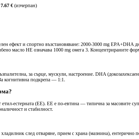
—
7.67 €
(изчерпан)
лен ефект и спортно възстановяване: 2000-3000 mg EPA+DHA дн
рибено масло НЕ означава 1000 mg омега 3. Концентрираните ф
зпалителна, за сърце, мускули, настроение. DHA (докозахексаен
За когнитивна подкрепа — 1:1.
рма?
т етил-естерната (EE). EE е по-евтина — типична за масовите 
оналичност и стабилност.
в хладилник след отваряне, прием с храна (мазнина), ентерично 