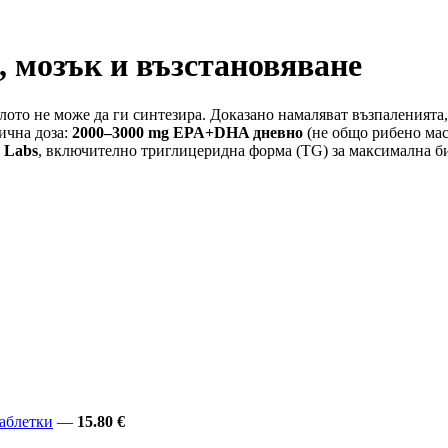
, мозък и възстановяване
ото не може да ги синтезира. Доказано намаляват възпаленията
ична доза:
2000–3000 mg EPA+DHA дневно
(не общо рибено мас
a Labs
, включително триглицеридна форма (TG) за максимална б
таблетки
—
15.80 €