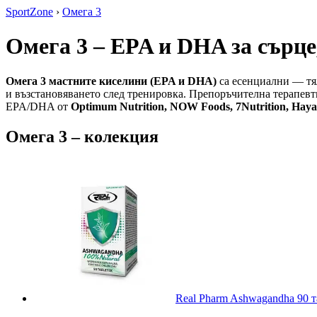
SportZone
›
Омега 3
Омега 3 – EPA и DHA за сърце
Омега 3 мастните киселини (EPA и DHA)
са есенциални — тял
и възстановяването след тренировка. Препоръчителна терапевт
EPA/DHA от
Optimum Nutrition, NOW Foods, 7Nutrition, Hay
Омега 3 – колекция
Real Pharm Ashwagandha 90 