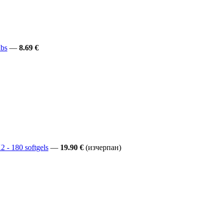
abs
—
8.69 €
 - 180 softgels
—
19.90 €
(изчерпан)