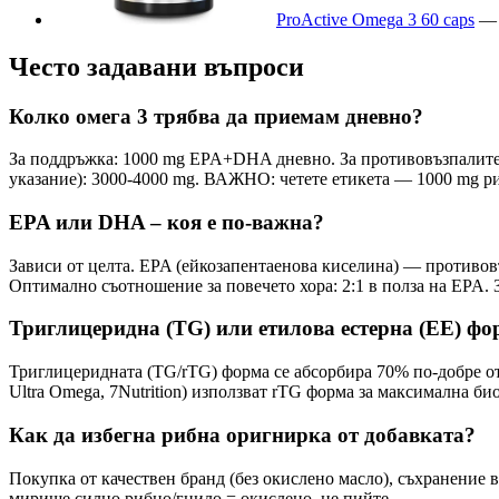
ProActive Omega 3 60 caps
Често задавани въпроси
Колко омега 3 трябва да приемам дневно?
За поддръжка: 1000 mg EPA+DHA дневно. За противовъзпалите
указание): 3000-4000 mg. ВАЖНО: четете етикета — 1000 mg 
EPA или DHA – коя е по-важна?
Зависи от целта. EPA (ейкозапентаенова киселина) — противовъ
Оптимално съотношение за повечето хора: 2:1 в полза на EPA. 
Триглицеридна (TG) или етилова естерна (EE) фо
Триглицеридната (TG/rTG) форма се абсорбира 70% по-добре о
Ultra Omega, 7Nutrition) използват rTG форма за максимална би
Как да избегна рибна оригнирка от добавката?
Покупка от качествен бранд (без окислено масло), съхранение 
мирише силно рибно/гнило = окислено, не пийте.