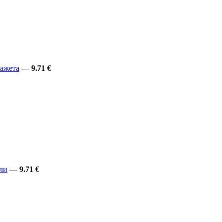
ражета
—
9.71 €
ули
—
9.71 €