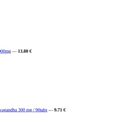
000mg
—
13.80 €
agandha 300 mg / 90tabs
—
9.71 €