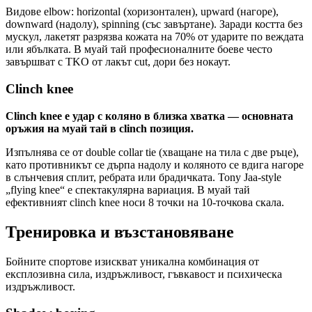
Видове elbow: horizontal (хоризонтален), upward (нагоре),
downward (надолу), spinning (със завъртане). Заради костта без
мускул, лакетят разрязва кожата на 70% от ударите по веждата
или ябълката. В муай тай професионалните боеве често
завършват с TKO от лакът cut, дори без нокаут.
Clinch knee
Clinch knee е удар с коляно в близка хватка — основната
оръжия на муай тай в clinch позиция.
Изпълнява се от double collar tie (хващане на тила с две ръце),
като противникът се дърпа надолу и коляното се вдига нагоре
в слънчевия сплит, ребрата или брадичката. Tony Jaa-style
„flying knee“ е спектакулярна вариация. В муай тай
ефективният clinch knee носи 8 точки на 10-точкова скала.
Тренировка и възстановяване
Бойните спортове изискват уникална комбинация от
експлозивна сила, издръжливост, гъвкавост и психическа
издръжливост.