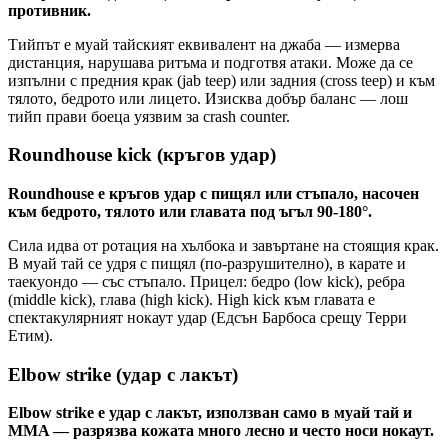
противник.
Тийпът е муай тайският еквивалент на джаба — измерва
дистанция, нарушава ритъма и подготвя атаки. Може да се
изпълни с предния крак (jab teep) или задния (cross teep) и към
тялото, бедрото или лицето. Изисква добър баланс — лош
тийп прави боеца уязвим за crash counter.
Roundhouse kick (кръгов удар)
Roundhouse е кръгов удар с пищял или стъпало, насочен
към бедрото, тялото или главата под ъгъл 90-180°.
Сила идва от ротация на хълбока и завъртане на стоящия крак.
В муай тай се удря с пищял (по-разрушително), в карате и
таекуондо — със стъпало. Прицел: бедро (low kick), ребра
(middle kick), глава (high kick). High kick към главата е
спектакулярният нокаут удар (Едсън Барбоса срещу Терри
Етим).
Elbow strike (удар с лакът)
Elbow strike е удар с лакът, използван само в муай тай и
MMA — разрязва кожата много лесно и често носи нокаут.