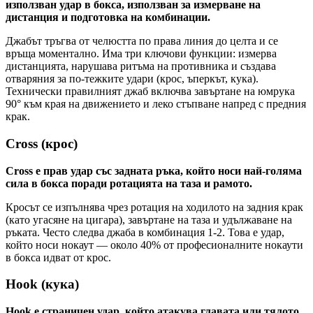
използван удар в бокса, използван за измерване на
дистанция и подготовка на комбинации.
Джабът тръгва от челюстта по права линия до целта и се
връща моментално. Има три ключови функции: измерва
дистанцията, нарушава ритъма на противника и създава
отваряния за по-тежките удари (крос, ъперкът, кука).
Технически правилният джаб включва завъртане на юмрука
90° към края на движението и леко стъпване напред с предния
крак.
Cross (крос)
Cross е прав удар със задната ръка, който носи най-голяма
сила в бокса поради ротацията на таза и рамото.
Кросът се изпълнява чрез ротация на ходилото на задния крак
(като угасяне на цигара), завъртане на таза и удължаване на
ръката. Често следва джаба в комбинация 1-2. Това е удар,
който носи нокаут — около 40% от професионалните нокаути
в бокса идват от крос.
Hook (кука)
Hook е страничен удар, който атакува главата или тялото