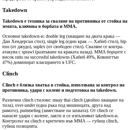
Takedown
Takedown е техника за сваляне на противника от стойка на
земята, ключова в борбата и MMA.
Основни takedown-и: double leg (хващане на двата крака —
Дан Хендерсън стил), single leg (един крак — Хабиб стил), hip
toss (от джудо), suplex (от свободен стил). Сваляне се контра-
атакува с sprawl (разпъване на краката назад). MMA борците с
висок ratio на successful takedowns (Хабиб 49%, Ковингтън
47%) доминират класирането в UFC.
Clinch
Clinch е близка хватка в стойка, използвана за контрол на
противника, удари с колене и подготовка на takedown.
Различни clinch стилове: muay thai clinch (двойно хващане на
тила), over-under (една ръка под мишницата, друга над
рамото), pummeling (заместване на захвата). От clinch се
нанасят удари с колене, лакти и се изпълняват takedown-и.
Контролът на clinch е критичен във MMA — губиш clinch,
губиш позицията.