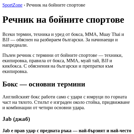
SportZone
›
Речник на бойните спортове
Речник на бойните спортове
Всеки термин, техника и уред от бокса, MMA, Muay Thai и
BJJ — обяснен на разбираем български. За начинаещи и
напреднали.
Пълен речник с термини от бойните спортове — техники,
екипировка, правила от бокса, MMA, муай тай, BJJ и
кикбокса. С обяснения на български и препратки към
екипировка.
Бокс — основни термини
Английският бокс работи само с удари с юмруци по горната
част на тялото. Стилът е изграден около стойка, придвижване
и комбинации от четири основни удара.
Jab (джаб)
Jab е прав удар с предната ръка — най-бързият и най-често