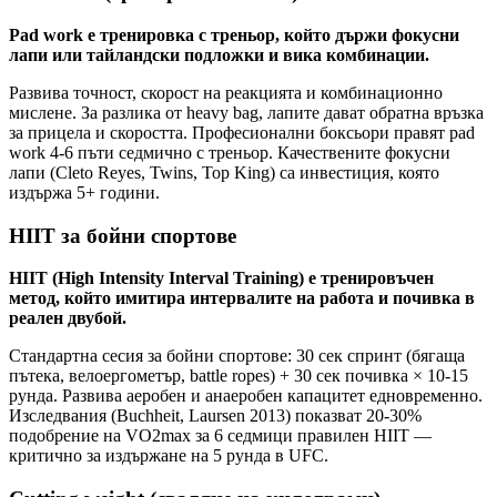
Pad work е тренировка с треньор, който държи фокусни
лапи или тайландски подложки и викa комбинации.
Развива точност, скорост на реакцията и комбинационно
мислене. За разлика от heavy bag, лапите дават обратна връзка
за прицела и скоростта. Професионални боксьори правят pad
work 4-6 пъти седмично с треньор. Качествените фокусни
лапи (Cleto Reyes, Twins, Top King) са инвестиция, която
издържа 5+ години.
HIIT за бойни спортове
HIIT (High Intensity Interval Training) е тренировъчен
метод, който имитира интервалите на работа и почивка в
реален двубой.
Стандартна сесия за бойни спортове: 30 сек спринт (бягаща
пътека, велоергометър, battle ropes) + 30 сек почивка × 10-15
рунда. Развива аеробен и анаеробен капацитет едновременно.
Изследвания (Buchheit, Laursen 2013) показват 20-30%
подобрение на VO2max за 6 седмици правилен HIIT —
критично за издържане на 5 рунда в UFC.