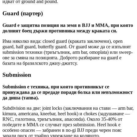
идват от ground and pound.
Guard (партер)
Guard е защитна позиция на земя в BJJ и MMA, при която
долният боец държи противника между краката си.
Има няколко видa: closed guard (краката заключени), open
guard, half guard, butterfly guard. От guard може да се изпълнят
submission техники (триъгълник, arm bar, omoplata) или sweep-
ове за смяна на позицията. Доброто разбиране на guard е
базата на бразилското джиу-джитсу.
Submission
Submission е техника, при която противникът се
принуждава да се предаде поради болка или невъзможност
да диша (тапва).
Subdivision на две: joint locks (заключвания на стави — arm bar,
kimura, americana, kneebar, heel hook) и chokes (задушаване —
RNC, гилотина, триъгълник, anaconda). Около 35-40% от
победите в MMA се случват през submission. Heel hook е
особено опасен — забранен в no-gi BJJ преди черен пояс
заради риск от трайно увреждане на коляното.