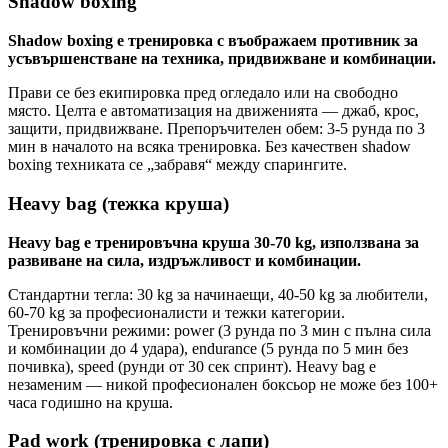
Shadow boxing
Shadow boxing е тренировка с въображаем противник за
усъвършенстване на техника, придвижване и комбинации.
Прави се без екипировка пред огледало или на свободно
място. Целта е автоматизация на движенията — джаб, крос,
защити, придвижване. Препоръчителен обем: 3-5 рунда по 3
мин в началото на всяка тренировка. Без качествен shadow
boxing техниката се „забравя“ между спарингите.
Heavy bag (тежка круша)
Heavy bag е тренировъчна круша 30-70 kg, използвана за
развиване на сила, издръжливост и комбинации.
Стандартни тегла: 30 kg за начинаещи, 40-50 kg за любители,
60-70 kg за професионалисти и тежки категории.
Тренировъчни режими: power (3 рунда по 3 мин с пълна сила
и комбинации до 4 удара), endurance (5 рунда по 5 мин без
почивка), speed (рунди от 30 сек спринт). Heavy bag е
незаменим — никой професионален боксьор не може без 100+
часа годишно на круша.
Pad work (тренировка с лапи)