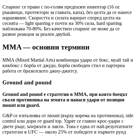
Спаринг се прави с по-голям предпазен инвентар (16 oz
ръкавици, протектори за главата, капа), без целта да се нанесе
нараняване. Скоростта и силата варират според целта на
сесията — light sparring е почти на 30% сила, hard sparring
наближава 70-80%. Без качествен спаринг не може да се
развие реакция за реален двубой.
MMA — основни термини
MMA (Mixed Martial Arts) комбинира удари от бокс, муай тай и
кикбокс с борба от джудо, борба свободен стил и партерна
работа от бразилското джиу-джитсу.
Ground and pound
Ground and pound е стратегия в MMA, при която боецът
сваля противника на земята и нанася удари от позиция
mount или guard.
G&P се изпълнява от mount (върху корема на противника), side
control или дори от guard top. Удрят се главно крос-удари с
двете ръце, ъперкъти и лакти. Това е една от най-резултатните
стратегии в UFC — около 25% от победите в първите рунд