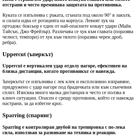
отстрани и често преминава защитата на противника.
Куката се изпълнява с ръката, сгъната под около 90° в лакътя,
и силата идва от ротацията на корпуса. Левият хук на
ортодокс боксьор е един от най-опасните нокаут удари (Майк
Тайсън, Джо Фрейзър). Различава се хук към главата (поразява
челюст, темпори) от хук към тялото (поразява черен дроб,
ребра).
Uppercut (ъперкът)
Uppercut е вертикален удар отдолу нагоре, ефективен на
близка дистанция, когато противникът се навежда.
Ъперкътът се изпълнява с лек клек и експлозивно изправяне,
придружено с удар нагоре под брадичката или към слънчевия
сплит. Изисква много малка дистанция и често се ползва в
клинч ситуации. Опасен е срещу противник, който се навежда
настрани, за да избегне крос.
Sparring (спаринг)
Sparring е контролиран двубой на тренировка с по-лека
сила, използван за развиване на техника и реакции.