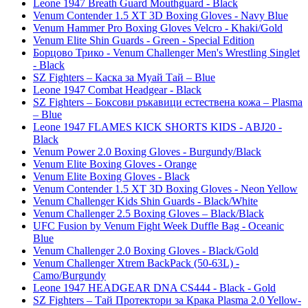
Leone 1947 Breath Guard Mouthguard - Black
Venum Contender 1.5 XT 3D Boxing Gloves - Navy Blue
Venum Hammer Pro Boxing Gloves Velcro - Khaki/Gold
Venum Elite Shin Guards - Green - Special Edition
Борцово Трико - Venum Challenger Men's Wrestling Singlet
- Black
SZ Fighters – Каска за Муай Тай – Blue
Leone 1947 Combat Headgear - Black
SZ Fighters – Боксови ръкавици естествена кожа – Plasma
– Blue
Leone 1947 FLAMES KICK SHORTS KIDS - ABJ20 -
Black
Venum Power 2.0 Boxing Gloves - Burgundy/Black
Venum Elite Boxing Gloves - Orange
Venum Elite Boxing Gloves - Black
Venum Contender 1.5 XT 3D Boxing Gloves - Neon Yellow
Venum Challenger Kids Shin Guards - Black/White
Venum Challenger 2.5 Boxing Gloves – Black/Black
UFC Fusion by Venum Fight Week Duffle Bag - Oceanic
Blue
Venum Challenger 2.0 Boxing Gloves - Black/Gold
Venum Challenger Xtrem BackPack (50-63L) -
Camo/Burgundy
Leone 1947 HEADGEAR DNA CS444 - Black - Gold
SZ Fighters – Тай Протектори за Крака Plasma 2.0 Yellow-