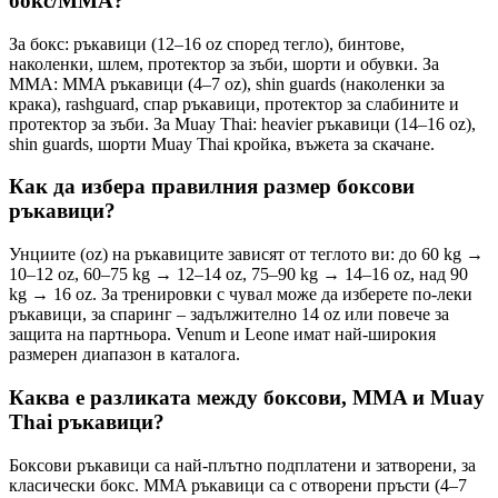
бокс/MMA?
За бокс: ръкавици (12–16 oz според тегло), бинтове,
наколенки, шлем, протектор за зъби, шорти и обувки. За
MMA: MMA ръкавици (4–7 oz), shin guards (наколенки за
крака), rashguard, спар ръкавици, протектор за слабините и
протектор за зъби. За Muay Thai: heavier ръкавици (14–16 oz),
shin guards, шорти Muay Thai кройка, въжета за скачане.
Как да избера правилния размер боксови
ръкавици?
Унциите (oz) на ръкавиците зависят от теглото ви: до 60 kg →
10–12 oz, 60–75 kg → 12–14 oz, 75–90 kg → 14–16 oz, над 90
kg → 16 oz. За тренировки с чувал може да изберете по-леки
ръкавици, за спаринг – задължително 14 oz или повече за
защита на партньора. Venum и Leone имат най-широкия
размерен диапазон в каталога.
Каква е разликата между боксови, MMA и Muay
Thai ръкавици?
Боксови ръкавици са най-плътно подплатени и затворени, за
класически бокс. MMA ръкавици са с отворени пръсти (4–7