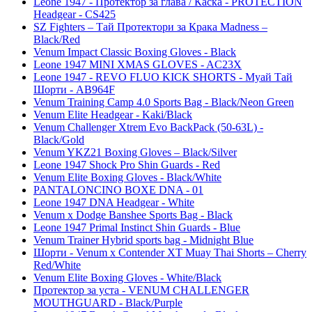
Leone 1947 - Протектор за глава / Каска - PROTECTION
Headgear - CS425
SZ Fighters – Тай Протектори за Крака Madness –
Black/Red
Venum Impact Classic Boxing Gloves - Black
Leone 1947 MINI XMAS GLOVES - AC23X
Leone 1947 - REVO FLUO KICK SHORTS - Муай Тай
Шорти - AB964F
Venum Training Camp 4.0 Sports Bag - Black/Neon Green
Venum Elite Headgear - Kaki/Black
Venum Challenger Xtrem Evo BackPack (50-63L) -
Black/Gold
Venum YKZ21 Boxing Gloves – Black/Silver
Leone 1947 Shock Pro Shin Guards - Red
Venum Elite Boxing Gloves - Black/White
PANTALONCINO BOXE DNA - 01
Leone 1947 DNA Headgear - White
Venum x Dodge Banshee Sports Bag - Black
Leone 1947 Primal Instinct Shin Guards - Blue
Venum Trainer Hybrid sports bag - Midnight Blue
Шорти - Venum x Contender XT Muay Thai Shorts – Cherry
Red/White
Venum Elite Boxing Gloves - White/Black
Протектор за уста - VENUM CHALLENGER
MOUTHGUARD - Black/Purple