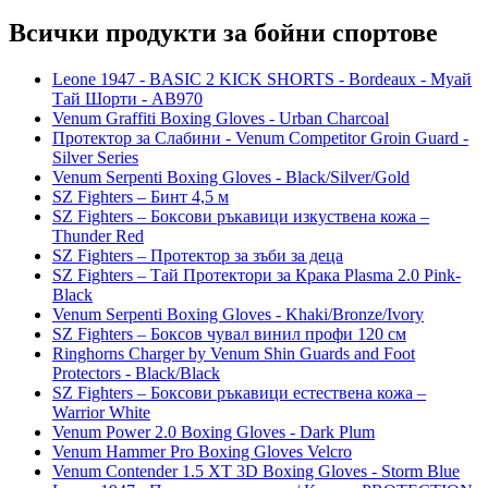
Всички продукти за бойни спортове
Leone 1947 - BASIC 2 KICK SHORTS - Bordeaux - Муай
Тай Шорти - AB970
Venum Graffiti Boxing Gloves - Urban Charcoal
Протектор за Слабини - Venum Competitor Groin Guard -
Silver Series
Venum Serpenti Boxing Gloves - Black/Silver/Gold
SZ Fighters – Бинт 4,5 м
SZ Fighters – Боксови ръкавици изкуствена кожа –
Thunder Red
SZ Fighters – Протектор за зъби за деца
SZ Fighters – Тай Протектори за Крака Plasma 2.0 Pink-
Black
Venum Serpenti Boxing Gloves - Khaki/Bronze/Ivory
SZ Fighters – Боксов чувал винил профи 120 см
Ringhorns Charger by Venum Shin Guards and Foot
Protectors - Black/Black
SZ Fighters – Боксови ръкавици естествена кожа –
Warrior White
Venum Power 2.0 Boxing Gloves - Dark Plum
Venum Hammer Pro Boxing Gloves Velcro
Venum Contender 1.5 XT 3D Boxing Gloves - Storm Blue