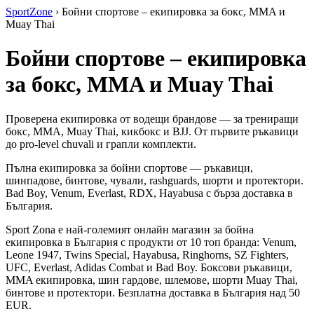
SportZone
›
Бойни спортове – екипировка за бокс, MMA и
Muay Thai
Бойни спортове – екипировка
за бокс, MMA и Muay Thai
Проверена екипировка от водещи брандове — за трениращи
бокс, MMA, Muay Thai, кикбокс и BJJ. От първите ръкавици
до pro-level chuvali и грапли комплекти.
Пълна екипировка за бойни спортове — ръкавици,
шинпадове, бинтове, чували, rashguards, шорти и протектори.
Bad Boy, Venum, Everlast, RDX, Hayabusa с бърза доставка в
България.
Sport Zona е най-големият онлайн магазин за бойна
екипировка в България с продукти от 10 топ бранда: Venum,
Leone 1947, Twins Special, Hayabusa, Ringhorns, SZ Fighters,
UFC, Everlast, Adidas Combat и Bad Boy. Боксови ръкавици,
MMA екипировка, шин гардове, шлемове, шорти Muay Thai,
бинтове и протектори. Безплатна доставка в България над 50
EUR.