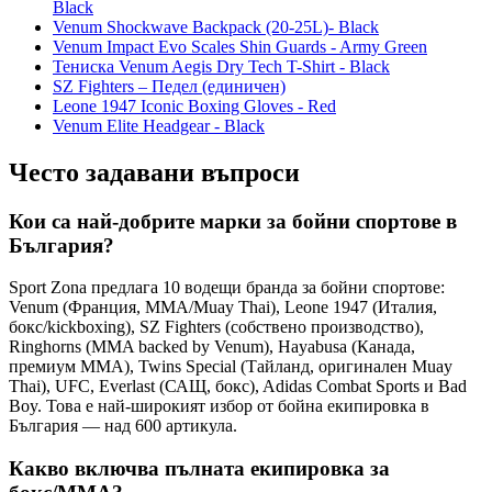
Black
Venum Shockwave Backpack (20-25L)- Black
Venum Impact Evo Scales Shin Guards - Army Green
Тениска Venum Aegis Dry Tech T-Shirt - Black
SZ Fighters – Педел (единичен)
Leone 1947 Iconic Boxing Gloves - Red
Venum Elite Headgear - Black
Често задавани въпроси
Кои са най-добрите марки за бойни спортове в
България?
Sport Zona предлага 10 водещи бранда за бойни спортове:
Venum (Франция, MMA/Muay Thai), Leone 1947 (Италия,
бокс/kickboxing), SZ Fighters (собствено производство),
Ringhorns (MMA backed by Venum), Hayabusa (Канада,
премиум MMA), Twins Special (Тайланд, оригинален Muay
Thai), UFC, Everlast (САЩ, бокс), Adidas Combat Sports и Bad
Boy. Това е най-широкият избор от бойна екипировка в
България — над 600 артикула.
Какво включва пълната екипировка за