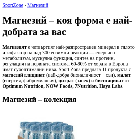
SportZone
›
Магнезий
Магнезий – коя форма е най-
добрата за вас
Магнезият
е четвъртият най-разпространен минерал в тялото
и кофактор на над 300 ензимни реакции — енергиен
метаболизъм, мускулна функция, синтез на протеин,
регулация на нервната система. 60-80% от хората в Европа
имат субоптимални нива. Sport Zona предлага 11 продукта с
магнезий глицинат
(най-добра бионаличност + сън),
малат
(енергия, фибромиалгия),
цитрат
(запек) и
бисглицинат
от
Optimum Nutrition, NOW Foods, 7Nutrition, Haya Labs
.
Магнезий – колекция