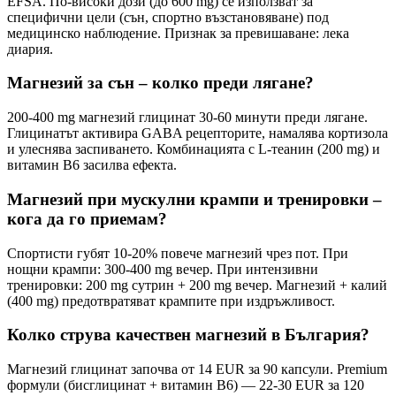
EFSA. По-високи дози (до 600 mg) се използват за
специфични цели (сън, спортно възстановяване) под
медицинско наблюдение. Признак за превишаване: лека
диария.
Магнезий за сън – колко преди лягане?
200-400 mg магнезий глицинат 30-60 минути преди лягане.
Глицинатът активира GABA рецепторите, намалява кортизола
и улеснява заспиването. Комбинацията с L-теанин (200 mg) и
витамин B6 засилва ефекта.
Магнезий при мускулни крампи и тренировки –
кога да го приемам?
Спортисти губят 10-20% повече магнезий чрез пот. При
нощни крампи: 300-400 mg вечер. При интензивни
тренировки: 200 mg сутрин + 200 mg вечер. Магнезий + калий
(400 mg) предотвратяват крампите при издръжливост.
Колко струва качествен магнезий в България?
Магнезий глицинат започва от 14 EUR за 90 капсули. Premium
формули (бисглицинат + витамин B6) — 22-30 EUR за 120