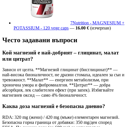
7Nutrition - MAGNESIUM +
POTASSIUM - 120 vege caps
—
16.00 €
(изчерпан)
Често задавани въпроси
Кой магнезий е най-добрият – глицинат, малат
или цитрат?
Зависи от целта. **Магнезий глицинат (бисглицинат)** —
най-висока бионаличност, не дразни стомаха, идеален за сън и
тревожност. **Малат** — енергиен метаболизъм, при
хронична умора и фибромиалгия. **Цитрат** — добра
абсорбция, лек слабителен ефект (при запек). Избягвайте
магнезиев оксид — само 4% бионаличност.
Каква доза магнезий е безопасна дневно?
RDA: 320 mg (жени) / 420 mg (мъже) елементарен магнезий.
Безопасна горна граница от добавки: 350 mg/ден според