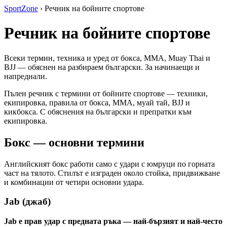
SportZone
›
Речник на бойните спортове
Речник на бойните спортове
Всеки термин, техника и уред от бокса, MMA, Muay Thai и
BJJ — обяснен на разбираем български. За начинаещи и
напреднали.
Пълен речник с термини от бойните спортове — техники,
екипировка, правила от бокса, MMA, муай тай, BJJ и
кикбокса. С обяснения на български и препратки към
екипировка.
Бокс — основни термини
Английският бокс работи само с удари с юмруци по горната
част на тялото. Стилът е изграден около стойка, придвижване
и комбинации от четири основни удара.
Jab (джаб)
Jab е прав удар с предната ръка — най-бързият и най-често