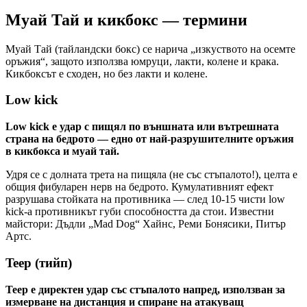
Муай Тай и кикбокс — термини
Муай Тай (тайландски бокс) се нарича „изкуството на осемте
оръжия“, защото използва юмруци, лакти, колене и крака.
Кикбоксът е сходен, но без лакти и колене.
Low kick
Low kick е удар с пищял по външната или вътрешната
страна на бедрото — едно от най-разрушителните оръжия
в кикбокса и муай тай.
Удря се с долната трета на пищяла (не със стъпалото!), целта е
общия фибуларен нерв на бедрото. Кумулативният ефект
разрушава стойката на противника — след 10-15 чисти low
kick-а противникът губи способността да стои. Известни
майстори: Дъдли „Mad Dog“ Хайнс, Реми Бонясики, Питър
Артс.
Teep (тийп)
Teep е директен удар със стъпалото напред, използван за
измерване на дистанция и спиране на атакуващ