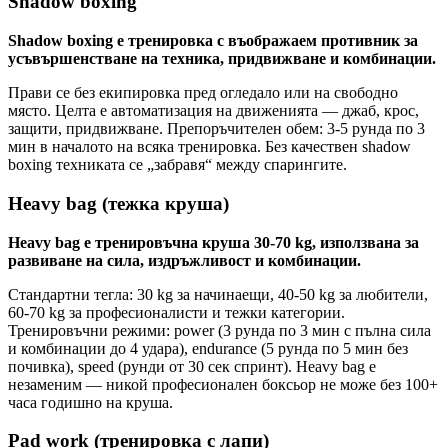
Shadow boxing
Shadow boxing е тренировка с въображаем противник за
усъвършенстване на техника, придвижване и комбинации.
Прави се без екипировка пред огледало или на свободно
място. Целта е автоматизация на движенията — джаб, крос,
защити, придвижване. Препоръчителен обем: 3-5 рунда по 3
мин в началото на всяка тренировка. Без качествен shadow
boxing техниката се „забравя“ между спарингите.
Heavy bag (тежка круша)
Heavy bag е тренировъчна круша 30-70 kg, използвана за
развиване на сила, издръжливост и комбинации.
Стандартни тегла: 30 kg за начинаещи, 40-50 kg за любители,
60-70 kg за професионалисти и тежки категории.
Тренировъчни режими: power (3 рунда по 3 мин с пълна сила
и комбинации до 4 удара), endurance (5 рунда по 5 мин без
почивка), speed (рунди от 30 сек спринт). Heavy bag е
незаменим — никой професионален боксьор не може без 100+
часа годишно на круша.
Pad work (тренировка с лапи)