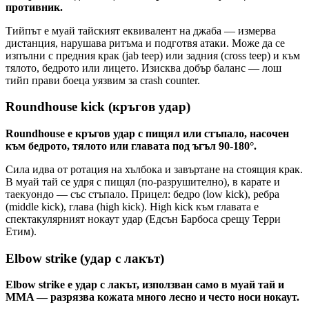
противник.
Тийпът е муай тайският еквивалент на джаба — измерва
дистанция, нарушава ритъма и подготвя атаки. Може да се
изпълни с предния крак (jab teep) или задния (cross teep) и към
тялото, бедрото или лицето. Изисква добър баланс — лош
тийп прави боеца уязвим за crash counter.
Roundhouse kick (кръгов удар)
Roundhouse е кръгов удар с пищял или стъпало, насочен
към бедрото, тялото или главата под ъгъл 90-180°.
Сила идва от ротация на хълбока и завъртане на стоящия крак.
В муай тай се удря с пищял (по-разрушително), в карате и
таекуондо — със стъпало. Прицел: бедро (low kick), ребра
(middle kick), глава (high kick). High kick към главата е
спектакулярният нокаут удар (Едсън Барбоса срещу Терри
Етим).
Elbow strike (удар с лакът)
Elbow strike е удар с лакът, използван само в муай тай и
MMA — разрязва кожата много лесно и често носи нокаут.