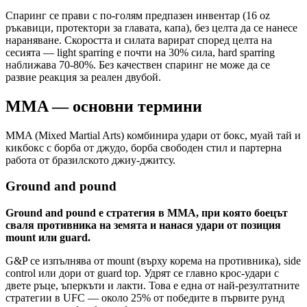
Спаринг се прави с по-голям предпазен инвентар (16 oz
ръкавици, протектори за главата, капа), без целта да се нанесе
нараняване. Скоростта и силата варират според целта на
сесията — light sparring е почти на 30% сила, hard sparring
наближава 70-80%. Без качествен спаринг не може да се
развие реакция за реален двубой.
MMA — основни термини
MMA (Mixed Martial Arts) комбинира удари от бокс, муай тай и
кикбокс с борба от джудо, борба свободен стил и партерна
работа от бразилското джиу-джитсу.
Ground and pound
Ground and pound е стратегия в MMA, при която боецът
сваля противника на земята и нанася удари от позиция
mount или guard.
G&P се изпълнява от mount (върху корема на противника), side
control или дори от guard top. Удрят се главно крос-удари с
двете ръце, ъперкъти и лакти. Това е една от най-резултатните
стратегии в UFC — около 25% от победите в първите рунд