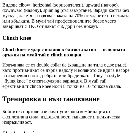
Видове elbow: horizontal (хоризонтален), upward (нагоре),
downward (надолу), spinning (със завъртане). Заради костта без
мускул, лакетят разрязва кожата на 70% от ударите по веждата
или ябълката. В муай тай професионалните боеве често
завършват с TKO от лакът cut, дори без нокаут.
Clinch knee
Clinch knee е удар с коляно в близка хватка — основната
оръжия на муай тай в clinch позиция.
Изпълнява се от double collar tie (хващане на тила с две ръце),
като противникът се дърпа надолу и коляното се вдига нагоре
в слънчевия сплит, ребрата или брадичката. Tony Jaa-style
„flying knee“ е спектакулярна вариация. В муай тай
ефективният clinch knee носи 8 точки на 10-точкова скала.
Тренировка и възстановяване
Бойните спортове изискват уникална комбинация от
експлозивна сила, издръжливост, гъвкавост и психическа
издръжливост.