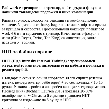
Pad work е тренировка с треньор, който държи фокусни
лапи или тайландски подложки и викa комбинации.
Развива точност, скорост на реакцията и комбинационно
мислене. За разлика от heavy bag, лапите дават обратна връзка
за прицела и скоростта. Професионални боксьори правят pad
work 4-6 пъти седмично с треньор. Качествените фокусни
лапи (Cleto Reyes, Twins, Top King) са инвестиция, която
издържа 5+ години.
HIIT за бойни спортове
HIIT (High Intensity Interval Training) е тренировъчен
метод, който имитира интервалите на работа и почивка в
реален двубой.
Стандартна сесия за бойни спортове: 30 сек спринт (бягаща
пътека, велоергометър, battle ropes) + 30 сек почивка × 10-15
рунда. Развива аеробен и анаеробен капацитет едновременно.
Изследвания (Buchheit, Laursen 2013) показват 20-30%
подобрение на VO2max за 6 седмици правилен HIIT —
критично за издържане на 5 рунда в UFC.