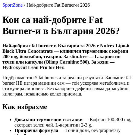
SportZone
›
Най-добрите Fat Burner-и 2026
Кои са най-добрите Fat
Burner-и в България 2026?
Най-добрият fat burner в България за 2026 е Nutrex Lipo-6
Black Ultra Concentrate — клиничен термогеник с кофеин
200 mg, йохимбин, теакрин. За stim-free — L-карнитин
течен или капсули (Olimp Carnitine 500). За жени —
Hydroxycut Lean Pro for Her.
Подбрахме топ 5 fat burner-и за реални резултати. Запомни: fat
burner НЕ изгаря мазнини сам — той ускорява метаболизма и
стимулира липолиза. Без калориен дефицит няма да загубиш
килограм, независимо колко приемаш.
Как избрахме
Доказани термогенни съставки
— Кофеин 100-300 mg,
екстракт зелен чай, L-карнитин 2-3 g.
Прозрачна формула
— Точни дози, без 'proprietary