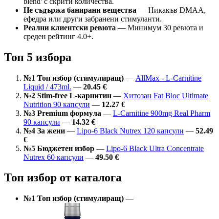
blend' с скрити количества.
Не съдържа банирани вещества
— Никакъв DMAA,
ефедра или други забранени стимуланти.
Реални клиентски ревюта
— Минимум 30 ревюта и
среден рейтинг 4.0+.
Топ 5 избора
№1 Топ избор (стимулиращ)
—
AllMax - L-Carnitine
Liquid / 473ml.
—
20.45 €
№2 Stim-free L-карнитин
—
Хитозан Fat Bloc Ultimate
Nutrition 90 капсули
—
12.27 €
№3 Premium формула
—
L-Carnitine 900mg Real Pharm
90 капсули
—
14.32 €
№4 За жени
—
Lipo-6 Black Nutrex 120 капсули
—
52.49
€
№5 Бюджетен избор
—
Lipo-6 Black Ultra Concentrate
Nutrex 60 капсули
—
49.50 €
Топ избор от каталога
№1 Топ избор (стимулиращ)
—