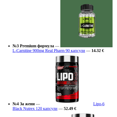
№3 Premium формула
—
L-Carnitine 900mg Real Pharm 90 капсули
—
14.32 €
№4 За жени
—
Lipo-6
Black Nutrex 120 капсули
—
52.49 €