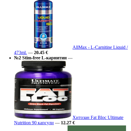
AllMax - L-Carnitine Liquid /
473ml.
—
20.45 €
№2 Stim-free L-карнитин
—
Хитозан Fat Bloc Ultimate
Nutrition 90 капсули
—
12.27 €