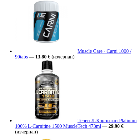
Muscle Care - Carni 1000 /
90tabs
—
13.80 €
(изчерпан)
Течен Л-Карнитин Platinum
100% L-Carnitine 1500 MuscleTech 473ml
—
29.90 €
(изчерпан)