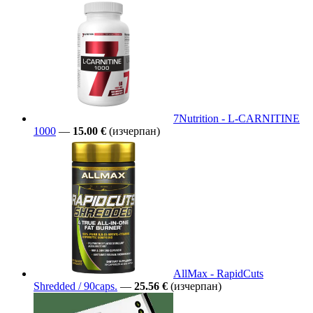
7Nutrition - L-CARNITINE
1000
—
15.00 €
(изчерпан)
AllMax - RapidCuts
Shredded / 90caps.
—
25.56 €
(изчерпан)