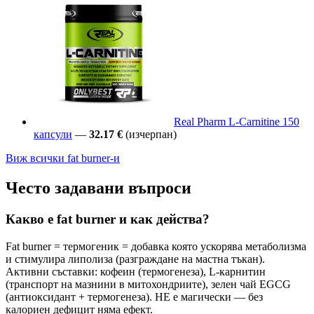
Real Pharm L-Carnitine 150
капсули
—
32.17 €
(изчерпан)
Виж всички fat burner-и
Често задавани въпроси
Какво е fat burner и как действа?
Fat burner = термогеник = добавка която ускорява метаболизма
и стимулира липолиза (разграждане на мастна тъкан).
Активни съставки: кофеин (термогенеза), L-карнитин
(транспорт на мазнини в митохондриите), зелен чай EGCG
(антиоксидант + термогенеза). НЕ е магически — без
калориен дефицит няма ефект.