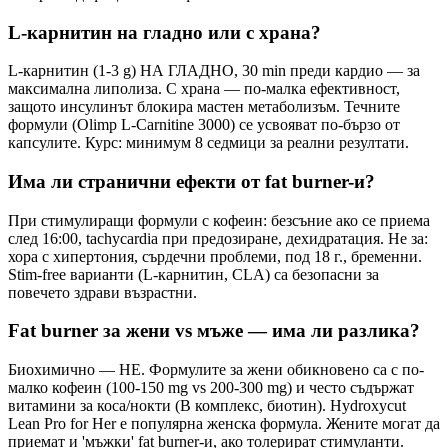
L-карнитин на гладно или с храна?
L-карнитин (1-3 g) НА ГЛАДНО, 30 min преди кардио — за
максимална липолиза. С храна — по-малка ефективност,
защото инсулинът блокира мастен метаболизъм. Течните
формули (Olimp L-Carnitine 3000) се усвояват по-бързо от
капсулите. Курс: минимум 8 седмици за реални резултати.
Има ли странични ефекти от fat burner-и?
При стимулиращи формули с кофеин: безсъние ако се приема
след 16:00, tachycardia при предозиране, дехидратация. Не за:
хора с хипертония, сърдечни проблеми, под 18 г., бременни.
Stim-free варианти (L-карнитин, CLA) са безопасни за
повечето здрави възрастни.
Fat burner за жени vs мъже — има ли разлика?
Биохимично — НЕ. Формулите за жени обикновено са с по-
малко кофеин (100-150 mg vs 200-300 mg) и често съдържат
витамини за коса/нокти (B комплекс, биотин). Hydroxycut
Lean Pro for Her е популярна женска формула. Жените могат да
приемат и 'мъжки' fat burner-и, ако толерират стимуланти.