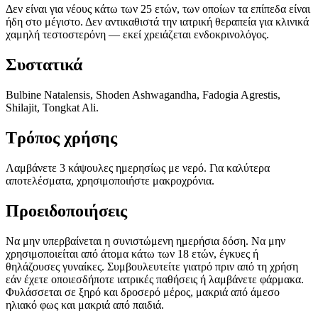
Δεν είναι για νέους κάτω των 25 ετών, των οποίων τα επίπεδα είναι
ήδη στο μέγιστο. Δεν αντικαθιστά την ιατρική θεραπεία για κλινικά
χαμηλή τεστοστερόνη — εκεί χρειάζεται ενδοκρινολόγος.
Συστατικά
Bulbine Natalensis, Shoden Ashwagandha, Fadogia Agrestis,
Shilajit, Tongkat Ali.
Τρόπος χρήσης
Λαμβάνετε 3 κάψουλες ημερησίως με νερό. Για καλύτερα
αποτελέσματα, χρησιμοποιήστε μακροχρόνια.
Προειδοποιήσεις
Να μην υπερβαίνεται η συνιστώμενη ημερήσια δόση. Να μην
χρησιμοποιείται από άτομα κάτω των 18 ετών, έγκυες ή
θηλάζουσες γυναίκες. Συμβουλευτείτε γιατρό πριν από τη χρήση
εάν έχετε οποιεσδήποτε ιατρικές παθήσεις ή λαμβάνετε φάρμακα.
Φυλάσσεται σε ξηρό και δροσερό μέρος, μακριά από άμεσο
ηλιακό φως και μακριά από παιδιά.