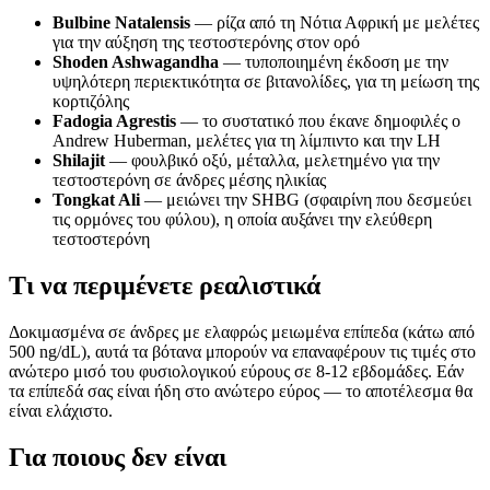
Bulbine Natalensis
— ρίζα από τη Νότια Αφρική με μελέτες
για την αύξηση της τεστοστερόνης στον ορό
Shoden Ashwagandha
— τυποποιημένη έκδοση με την
υψηλότερη περιεκτικότητα σε βιτανολίδες, για τη μείωση της
κορτιζόλης
Fadogia Agrestis
— το συστατικό που έκανε δημοφιλές ο
Andrew Huberman, μελέτες για τη λίμπιντο και την LH
Shilajit
— φουλβικό οξύ, μέταλλα, μελετημένο για την
τεστοστερόνη σε άνδρες μέσης ηλικίας
Tongkat Ali
— μειώνει την SHBG (σφαιρίνη που δεσμεύει
τις ορμόνες του φύλου), η οποία αυξάνει την ελεύθερη
τεστοστερόνη
Τι να περιμένετε ρεαλιστικά
Δοκιμασμένα σε άνδρες με ελαφρώς μειωμένα επίπεδα (κάτω από
500 ng/dL), αυτά τα βότανα μπορούν να επαναφέρουν τις τιμές στο
ανώτερο μισό του φυσιολογικού εύρους σε 8-12 εβδομάδες. Εάν
τα επίπεδά σας είναι ήδη στο ανώτερο εύρος — το αποτέλεσμα θα
είναι ελάχιστο.
Για ποιους δεν είναι