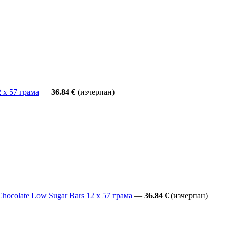
 x 57 грама
—
36.84 €
(изчерпан)
hocolate Low Sugar Bars 12 x 57 грама
—
36.84 €
(изчерпан)