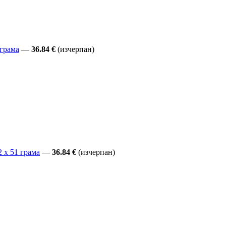
 грама
—
36.84 €
(изчерпан)
2 x 51 грама
—
36.84 €
(изчерпан)