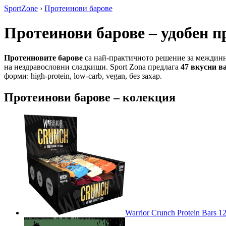
SportZone
›
Протеинови барове
Протеинови барове – удобен п
Протеиновите барове
са най-практичното решение за междинна 
на нездравословни сладкиши. Sport Zona предлага
47 вкусни в
форми: high-protein, low-carb, vegan, без захар.
Протеинови барове – колекция
Warrior Crunch Protein Bars 12