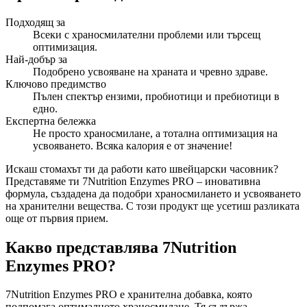
Подходящ за
Всеки с храносмилателни проблеми или търсещ
оптимизация.
Най-добър за
Подобрено усвояване на храната и чревно здраве.
Ключово предимство
Пълен спектър ензими, пробиотици и пребиотици в
едно.
Експертна бележка
Не просто храносмилане, а тотална оптимизация на
усвояването. Всяка калория е от значение!
Искаш стомахът ти да работи като швейцарски часовник?
Представяме ти 7Nutrition Enzymes PRO – иновативна
формула, създадена да подобри храносмилането и усвояването
на хранителни вещества. С този продукт ще усетиш разликата
още от първия прием.
Какво представлява 7Nutrition
Enzymes PRO?
7Nutrition Enzymes PRO е хранителна добавка, която
подпомага оптималното храносмилане. Тя съдържа