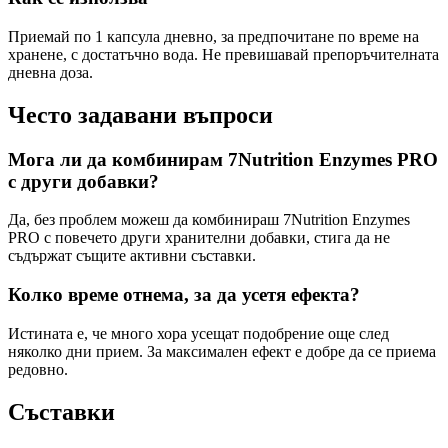
Приемай по 1 капсула дневно, за предпочитане по време на
хранене, с достатъчно вода. Не превишавай препоръчителната
дневна доза.
Често задавани въпроси
Мога ли да комбинирам 7Nutrition Enzymes PRO
с други добавки?
Да, без проблем можеш да комбинираш 7Nutrition Enzymes
PRO с повечето други хранителни добавки, стига да не
съдържат същите активни съставки.
Колко време отнема, за да усетя ефекта?
Истината е, че много хора усещат подобрение още след
няколко дни прием. За максимален ефект е добре да се приема
редовно.
Съставки