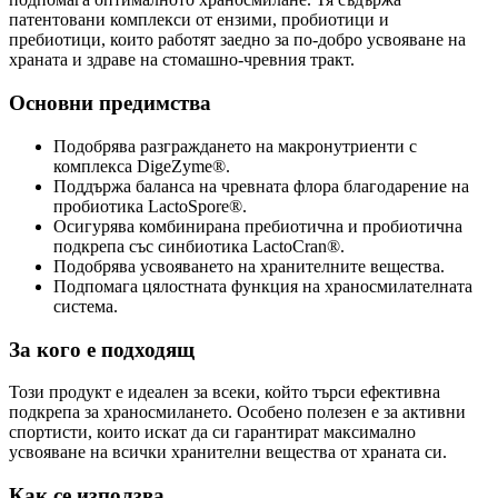
патентовани комплекси от ензими, пробиотици и
пребиотици, които работят заедно за по-добро усвояване на
храната и здраве на стомашно-чревния тракт.
Основни предимства
Подобрява разграждането на макронутриенти с
комплекса DigeZyme®.
Поддържа баланса на чревната флора благодарение на
пробиотика LactoSpore®.
Осигурява комбинирана пребиотична и пробиотична
подкрепа със синбиотика LactoCran®.
Подобрява усвояването на хранителните вещества.
Подпомага цялостната функция на храносмилателната
система.
За кого е подходящ
Този продукт е идеален за всеки, който търси ефективна
подкрепа за храносмилането. Особено полезен е за активни
спортисти, които искат да си гарантират максимално
усвояване на всички хранителни вещества от храната си.
Как се използва