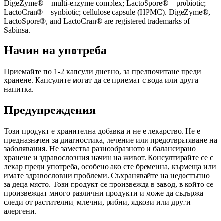
DigeZyme® – multi-enzyme complex; LactoSpore® – probiotic;
LactoCran® – synbiotic; cellulose capsule (HPMC). DigeZyme®,
LactoSpore®, and LactoCran® are registered trademarks of
Sabinsa.
Начин на употреба
Приемайте по 1-2 капсули дневно, за предпочитане преди
хранене. Капсулите могат да се приемат с вода или друга
напитка.
Предупреждения
Този продукт е хранителна добавка и не е лекарство. Не е
предназначен за диагностика, лечение или предотвратяване на
заболявания. Не замества разнообразното и балансирано
хранене и здравословния начин на живот. Консултирайте се с
лекар преди употреба, особено ако сте бременна, кърмеща или
имате здравословни проблеми. Съхранявайте на недостъпно
за деца място. Този продукт се произвежда в завод, в който се
произвеждат много различни продукти и може да съдържа
следи от растителни, млечни, рибни, ядкови или други
алергени.