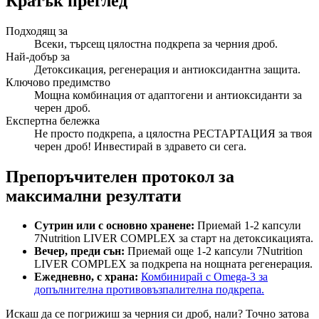
Кратък преглед
Подходящ за
Всеки, търсещ цялостна подкрепа за черния дроб.
Най-добър за
Детоксикация, регенерация и антиоксидантна защита.
Ключово предимство
Мощна комбинация от адаптогени и антиоксиданти за
черен дроб.
Експертна бележка
Не просто подкрепа, а цялостна РЕСТАРТАЦИЯ за твоя
черен дроб! Инвестирай в здравето си сега.
Препоръчителен протокол за
максимални резултати
Сутрин или с основно хранене:
Приемай 1-2 капсули
7Nutrition LIVER COMPLEX за старт на детоксикацията.
Вечер, преди сън:
Приемай още 1-2 капсули 7Nutrition
LIVER COMPLEX за подкрепа на нощната регенерация.
Ежедневно, с храна:
Комбинирай с Omega-3 за
допълнителна противовъзпалителна подкрепа.
Искаш да се погрижиш за черния си дроб, нали? Точно затова