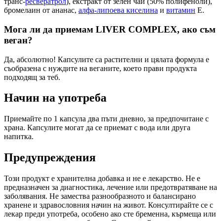
транс-
ресвератрол
), екстракт от зелен чай (50% полифеноли),
бромелаин от ананас,
алфа-липоева киселина
и
витамин
Е.
Мога ли да приемам LIVER COMPLEX, ако съм
веган?
Да, абсолютно! Капсулите са растителни и цялата формула е
съобразена с нуждите на веганите, което прави продукта
подходящ за теб.
Начин на употреба
Приемайте по 1 капсула два пъти дневно, за предпочитане с
храна. Капсулите могат да се приемат с вода или друга
напитка.
Предупреждения
Този продукт е хранителна добавка и не е лекарство. Не е
предназначен за диагностика, лечение или предотвратяване на
заболявания. Не замества разнообразното и балансирано
хранене и здравословния начин на живот. Консултирайте се с
лекар преди употреба, особено ако сте бременна, кърмеща или