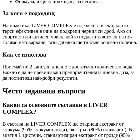
Формула, изцяло подходяща за вегани.
За кого е подходящ
На практика, LIVER COMPLEX е идеален за всеки, който
търси ефективен начин да подкрепи черния си дроб. Ако си
спортист или активен човек, който подлага тялото си на по-
голямо натоварване, тази добавка ще ти бъде особено полезна.
Как се използва
Приемай по 2 капсули дневно с достатъчно количество вода.
Важно е да не превишаваш препоръчителната дневна доза, за
да постигнеш най-добри резултати.
Често задавани въпроси
Какви са основните съставки в LIVER
COMPLEX?
В състава на LIVER COMPLEX ще откриеш екстракт от
куркума (95% куркуминоиди), бял трън (80% силимарин), N-
ацетил L-цистеин, стандартизиран екстракт от грозде (95%