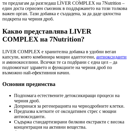
ти предлагам да разгледаш LIVER COMPLEX на 7Nutrition –
един доста сериозен съюзник в поддържането на този толкова
важен орган. Тази добавка е създадена, за да даде цялостна
подкрепа на черния дроб.
Какво представлява LIVER
COMPLEX на 7Nutrition?
LIVER COMPLEX е хранителна добавка в удобни веган
капсули, която комбинира мощни адаптогени,
антиоксиданти
и аминокиселини. Всички те са подбрани с една цел – да
подпомогнат здравето и функциите на черния дроб по
възможно най-ефективния начин.
Основни предимства
Подпомага естествените детоксикиращи процеси на
черния дроб.
Допринася за регенерацията на чернодробните клетки.
Предпазва клетките от оксидативен стрес с мощни
антиоксиданти.
Съдържа стандартизирани билкови екстракти с висока
концентрация на активни вещества.