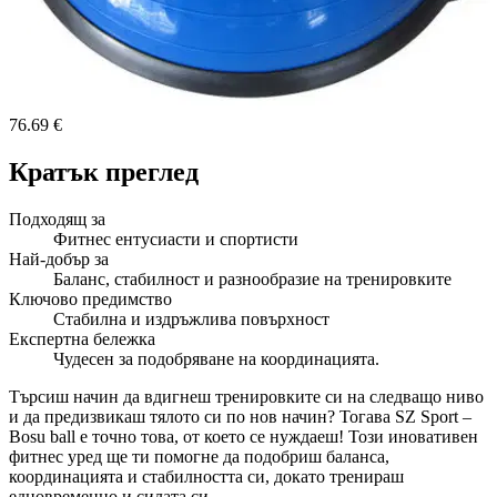
76.69 €
Кратък преглед
Подходящ за
Фитнес ентусиасти и спортисти
Най-добър за
Баланс, стабилност и разнообразие на тренировките
Ключово предимство
Стабилна и издръжлива повърхност
Експертна бележка
Чудесен за подобряване на координацията.
Търсиш начин да вдигнеш тренировките си на следващо ниво
и да предизвикаш тялото си по нов начин? Тогава SZ Sport –
Bosu ball е точно това, от което се нуждаеш! Този иновативен
фитнес уред ще ти помогне да подобриш баланса,
координацията и стабилността си, докато тренираш
едновременно и силата си.