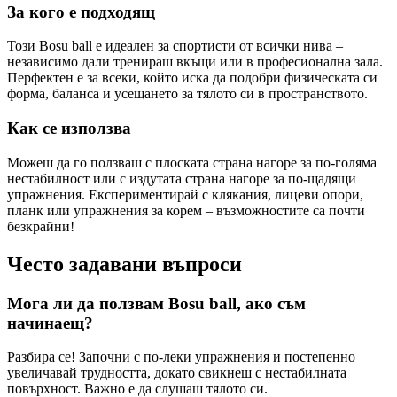
За кого е подходящ
Този Bosu ball е идеален за спортисти от всички нива –
независимо дали тренираш вкъщи или в професионална зала.
Перфектен е за всеки, който иска да подобри физическата си
форма, баланса и усещането за тялото си в пространството.
Как се използва
Можеш да го ползваш с плоската страна нагоре за по-голяма
нестабилност или с издутата страна нагоре за по-щадящи
упражнения. Експериментирай с клякания, лицеви опори,
планк или упражнения за корем – възможностите са почти
безкрайни!
Често задавани въпроси
Мога ли да ползвам Bosu ball, ако съм
начинаещ?
Разбира се! Започни с по-леки упражнения и постепенно
увеличавай трудността, докато свикнеш с нестабилната
повърхност. Важно е да слушаш тялото си.