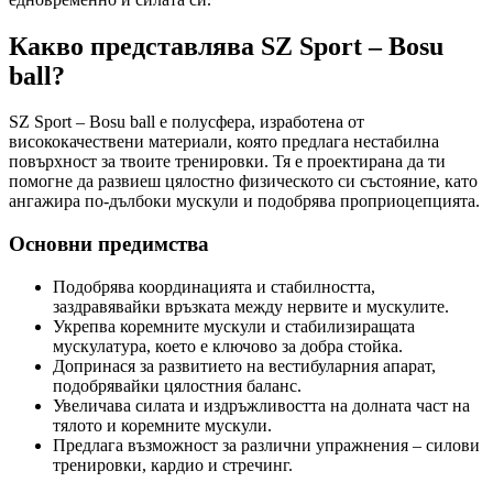
Какво представлява SZ Sport – Bosu
ball?
SZ Sport – Bosu ball е полусфера, изработена от
висококачествени материали, която предлага нестабилна
повърхност за твоите тренировки. Тя е проектирана да ти
помогне да развиеш цялостно физическото си състояние, като
ангажира по-дълбоки мускули и подобрява проприоцепцията.
Основни предимства
Подобрява координацията и стабилността,
заздравявайки връзката между нервите и мускулите.
Укрепва коремните мускули и стабилизиращата
мускулатура, което е ключово за добра стойка.
Допринася за развитието на вестибуларния апарат,
подобрявайки цялостния баланс.
Увеличава силата и издръжливостта на долната част на
тялото и коремните мускули.
Предлага възможност за различни упражнения – силови
тренировки, кардио и стречинг.