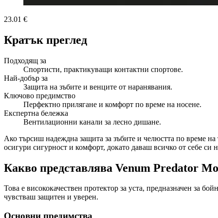
23.01 €
Кратък преглед
Подходящ за
Спортисти, практикуващи контактни спортове.
Най-добър за
Защита на зъбите и венците от наранявания.
Ключово предимство
Перфектно прилягане и комфорт по време на носене.
Експертна бележка
Вентилационни канали за лесно дишане.
Ако търсиш надеждна защита за зъбите и челюстта по време на тр
осигури сигурност и комфорт, докато даваш всичко от себе си н
Какво представлява Venum Predator Mou
Това е висококачествен протектор за уста, предназначен за бой
чувстваш защитен и уверен.
Основни предимства