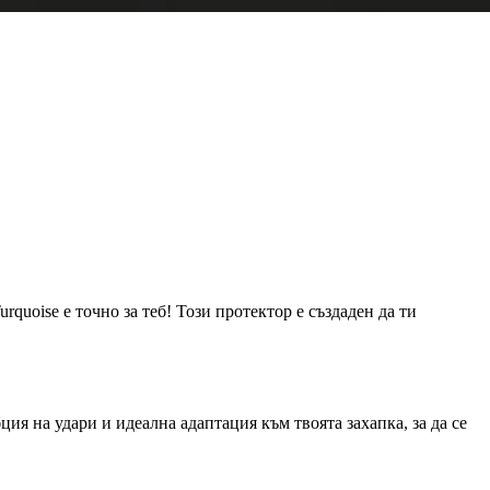
quoise е точно за теб! Този протектор е създаден да ти
ция на удари и идеална адаптация към твоята захапка, за да се