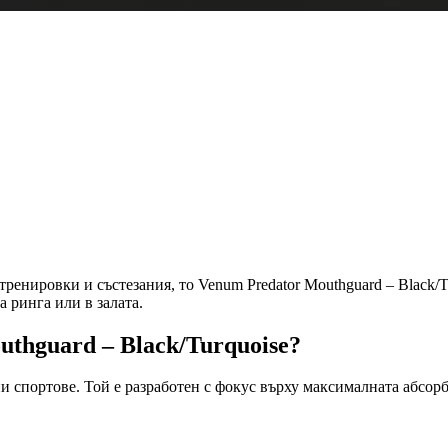
енировки и състезания, то Venum Predator Mouthguard – Black/Tur
а ринга или в залата.
thguard – Black/Turquoise?
ни спортове. Той е разработен с фокус върху максималната абсорб