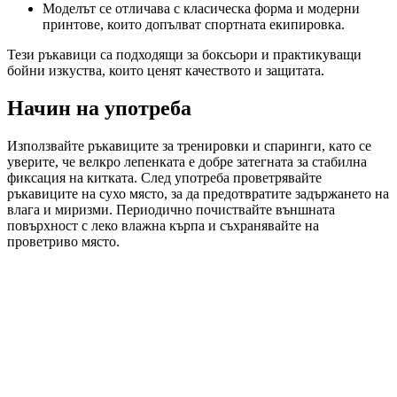
Моделът се отличава с класическа форма и модерни
принтове, които допълват спортната екипировка.
Тези ръкавици са подходящи за боксьори и практикуващи
бойни изкуства, които ценят качеството и защитата.
Начин на употреба
Използвайте ръкавиците за тренировки и спаринги, като се
уверите, че велкро лепенката е добре затегната за стабилна
фиксация на китката. След употреба проветрявайте
ръкавиците на сухо място, за да предотвратите задържането на
влага и миризми. Периодично почиствайте външната
повърхност с леко влажна кърпа и съхранявайте на
проветриво място.