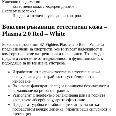
Ключово предимство
Естествена кожа с модерен дизайн
Експертна бележка
Предлагат отлично усещане и контрол.
Боксови ръкавици естествена кожа –
Plasma 2.0 Red – White
Боксовите ръкавици SZ Fighters Plasma 2.0 Red – White са
предназначени за спортисти, които търсят надеждност и
комфорт по време на тренировки и спаринги. Този модел
предлага съчетание от издръжливост и функционалност,
подходящо за интензивна употреба.
Изработени от висококачествена естествена кожа,
осигуряваща дълготрайност и устойчивост на
износване.
Включват фиксиран палец за повишена безопасност и
намаляване на риска от травми.
Разполагат с перфектно балансирана пяна в горната
част, която абсорбира ударите ефективно.
Предлагат удобна и стабилна фиксация на китката
посредством велкро лепенка, гарантираща сигурност и
протекция.