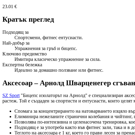
23.01 €
Кратък преглед
Подходящ за
Спортсмени, фитнес ентусиасти.
Най-добър за
Упражнения за гръб и бицепс.
Ключово предимство
Имитира класическо упражнение за сила.
Експертна бележка
Идеално за домашно ползване или фитнес.
Аксесоар – Арнолд Шварценегер сгъван
SZ Sport
"Бицепс изолаторът на Арнолд" е специализиран аксес
растеж. Той е създаден за спортисти и ентусиасти, които целят
Спомага за концентрирането на натоварването изцяло въ
Елиминира нежеланите странични колебания и чийтинг, 
Позволява по-интензивна и целенасочена тренировка, кое
Подходящ е за употреба както във фитнес зали, така и в 
Теглото на аксесоара е 1 кг, което го прави лесен за прен