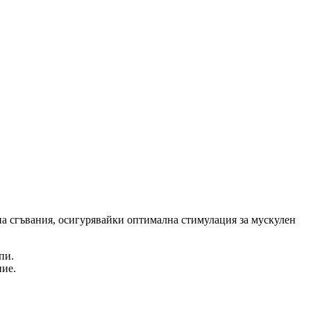
на сгъвания, осигурявайки оптимална стимулация за мускулен
пи.
ние.