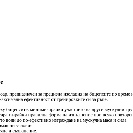
е
оар, предназначен за прецизна изолация на бицепсите по време 
 максимална ефективност от тренировките си за ръце.
рху бицепсите, минимизирайки участието на други мускулни гру
гарантирайки правилна форма на изпълнение при всяко повторе
то води до по-ефективно изграждане на мускулна маса и сила.
домашни условия.
асяне и съхранение.