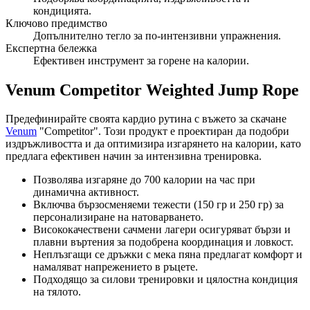
кондицията.
Ключово предимство
Допълнително тегло за по-интензивни упражнения.
Експертна бележка
Ефективен инструмент за горене на калории.
Venum Competitor Weighted Jump Rope
Предефинирайте своята кардио рутина с въжето за скачане
Venum
"Competitor". Този продукт е проектиран да подобри
издръжливостта и да оптимизира изгарянето на калории, като
предлага ефективен начин за интензивна тренировка.
Позволява изгаряне до 700 калории на час при
динамична активност.
Включва бързосменяеми тежести (150 гр и 250 гр) за
персонализиране на натоварването.
Висококачествени сачмени лагери осигуряват бързи и
плавни въртения за подобрена координация и ловкост.
Неплъзгащи се дръжки с мека пяна предлагат комфорт и
намаляват напрежението в ръцете.
Подходящо за силови тренировки и цялостна кондиция
на тялото.