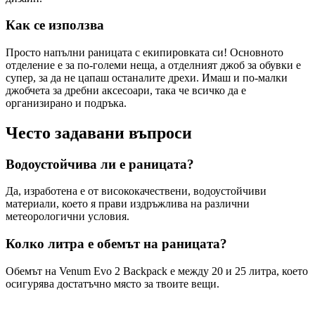
Как се използва
Просто напълни раницата с екипировката си! Основното
отделение е за по-големи неща, а отделният джоб за обувки е
супер, за да не цапаш останалите дрехи. Имаш и по-малки
джобчета за дребни аксесоари, така че всичко да е
организирано и подръка.
Често задавани въпроси
Водоустойчива ли е раницата?
Да, изработена е от висококачествени, водоустойчиви
материали, което я прави издръжлива на различни
метеорологични условия.
Колко литра е обемът на раницата?
Обемът на Venum Evo 2 Backpack е между 20 и 25 литра, което
осигурява достатъчно място за твоите вещи.