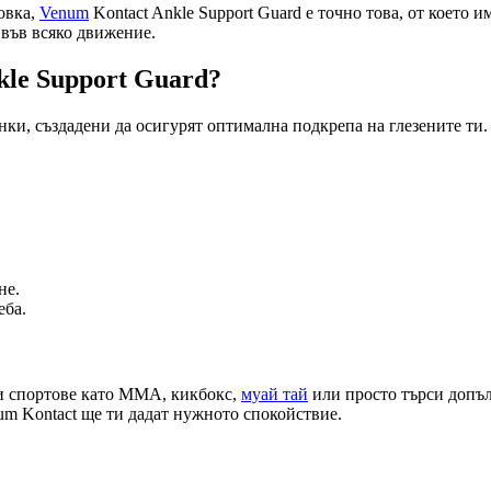
овка,
Venum
Kontact Ankle Support Guard е точно това, от което 
 във всяко движение.
le Support Guard?
енки, създадени да осигурят оптимална подкрепа на глезените ти
не.
еба.
ни спортове като ММА, кикбокс,
муай тай
или просто търси допъл
m Kontact ще ти дадат нужното спокойствие.