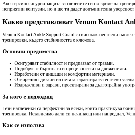
Ако търсиш сигурна защита за глезените си по време на тренир
неприятни контузии, но и ще ти дадат допълнителна увереност
Какво представляват Venum Kontact Ank
Venum Kontact Ankle Support Guard са висококачествени наглез
тренировки, където стабилността е ключова.
Основни предимства
Осигуряват стабилност и предпазват от травми.
Подобряват бързината и прецизността на движенията.
Изработени от дишащи и комфортни материали.
Отвореният дизайн на петата гарантира естествено усеща
Издръжливи и здрави, проектирани за дълготрайна употр
За кого е подходящ
Тези наглезенки са перфектни за всеки, който практикува бой
тренировка. Независимо дали си начинаещ или напреднал, Venu
Как се използва