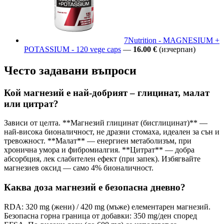
7Nutrition - MAGNESIUM +
POTASSIUM - 120 vege caps
—
16.00 €
(изчерпан)
Често задавани въпроси
Кой магнезий е най-добрият – глицинат, малат
или цитрат?
Зависи от целта. **Магнезий глицинат (бисглицинат)** —
най-висока бионаличност, не дразни стомаха, идеален за сън и
тревожност. **Малат** — енергиен метаболизъм, при
хронична умора и фибромиалгия. **Цитрат** — добра
абсорбция, лек слабителен ефект (при запек). Избягвайте
магнезиев оксид — само 4% бионаличност.
Каква доза магнезий е безопасна дневно?
RDA: 320 mg (жени) / 420 mg (мъже) елементарен магнезий.
Безопасна горна граница от добавки: 350 mg/ден според