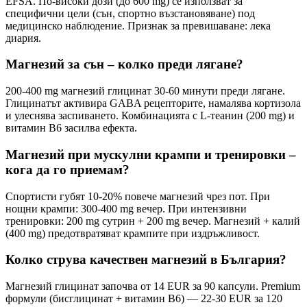
EFSA. По-високи дози (до 600 mg) се използват за
специфични цели (сън, спортно възстановяване) под
медицинско наблюдение. Признак за превишаване: лека
диария.
Магнезий за сън – колко преди лягане?
200-400 mg магнезий глицинат 30-60 минути преди лягане.
Глицинатът активира GABA рецепторите, намалява кортизола
и улеснява заспиването. Комбинацията с L-теанин (200 mg) и
витамин B6 засилва ефекта.
Магнезий при мускулни крампи и тренировки –
кога да го приемам?
Спортисти губят 10-20% повече магнезий чрез пот. При
нощни крампи: 300-400 mg вечер. При интензивни
тренировки: 200 mg сутрин + 200 mg вечер. Магнезий + калий
(400 mg) предотвратяват крампите при издръжливост.
Колко струва качествен магнезий в България?
Магнезий глицинат започва от 14 EUR за 90 капсули. Premium
формули (бисглицинат + витамин B6) — 22-30 EUR за 120