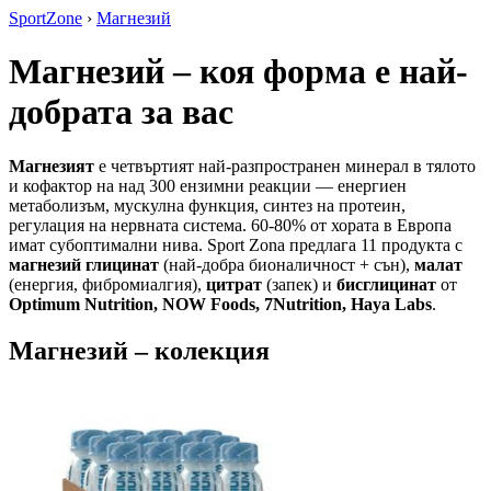
SportZone
›
Магнезий
Магнезий – коя форма е най-
добрата за вас
Магнезият
е четвъртият най-разпространен минерал в тялото
и кофактор на над 300 ензимни реакции — енергиен
метаболизъм, мускулна функция, синтез на протеин,
регулация на нервната система. 60-80% от хората в Европа
имат субоптимални нива. Sport Zona предлага 11 продукта с
магнезий глицинат
(най-добра бионаличност + сън),
малат
(енергия, фибромиалгия),
цитрат
(запек) и
бисглицинат
от
Optimum Nutrition, NOW Foods, 7Nutrition, Haya Labs
.
Магнезий – колекция