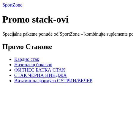
SportZone
Promo stack-ovi
Specijalne paketne ponude od SportZone – kombinujte suplemente po 
Промо Стакове
Кардио стак
Начинаещ боксьор
ФИТНЕС БАТКА СТАК
СТАК ЧЕРНА НИНДЖА
Витаминна формула СУТРИН/ВЕЧЕР