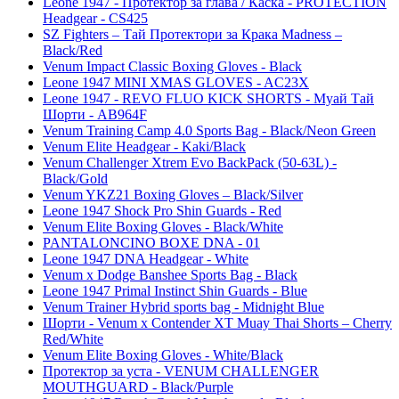
Leone 1947 - Протектор за глава / Каска - PROTECTION
Headgear - CS425
SZ Fighters – Тай Протектори за Крака Madness –
Black/Red
Venum Impact Classic Boxing Gloves - Black
Leone 1947 MINI XMAS GLOVES - AC23X
Leone 1947 - REVO FLUO KICK SHORTS - Муай Тай
Шорти - AB964F
Venum Training Camp 4.0 Sports Bag - Black/Neon Green
Venum Elite Headgear - Kaki/Black
Venum Challenger Xtrem Evo BackPack (50-63L) -
Black/Gold
Venum YKZ21 Boxing Gloves – Black/Silver
Leone 1947 Shock Pro Shin Guards - Red
Venum Elite Boxing Gloves - Black/White
PANTALONCINO BOXE DNA - 01
Leone 1947 DNA Headgear - White
Venum x Dodge Banshee Sports Bag - Black
Leone 1947 Primal Instinct Shin Guards - Blue
Venum Trainer Hybrid sports bag - Midnight Blue
Шорти - Venum x Contender XT Muay Thai Shorts – Cherry
Red/White
Venum Elite Boxing Gloves - White/Black
Протектор за уста - VENUM CHALLENGER
MOUTHGUARD - Black/Purple