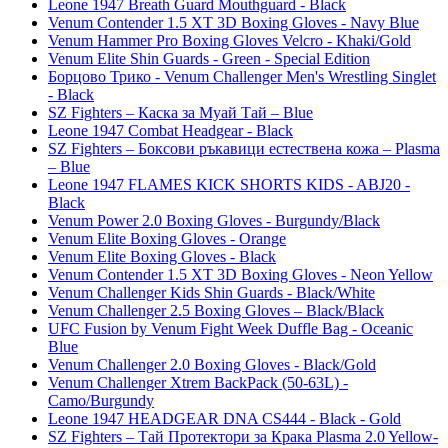
Leone 1947 Breath Guard Mouthguard - Black
Venum Contender 1.5 XT 3D Boxing Gloves - Navy Blue
Venum Hammer Pro Boxing Gloves Velcro - Khaki/Gold
Venum Elite Shin Guards - Green - Special Edition
Борцово Трико - Venum Challenger Men's Wrestling Singlet
- Black
SZ Fighters – Каска за Муай Тай – Blue
Leone 1947 Combat Headgear - Black
SZ Fighters – Боксови ръкавици естествена кожа – Plasma
– Blue
Leone 1947 FLAMES KICK SHORTS KIDS - ABJ20 -
Black
Venum Power 2.0 Boxing Gloves - Burgundy/Black
Venum Elite Boxing Gloves - Orange
Venum Elite Boxing Gloves - Black
Venum Contender 1.5 XT 3D Boxing Gloves - Neon Yellow
Venum Challenger Kids Shin Guards - Black/White
Venum Challenger 2.5 Boxing Gloves – Black/Black
UFC Fusion by Venum Fight Week Duffle Bag - Oceanic
Blue
Venum Challenger 2.0 Boxing Gloves - Black/Gold
Venum Challenger Xtrem BackPack (50-63L) -
Camo/Burgundy
Leone 1947 HEADGEAR DNA CS444 - Black - Gold
SZ Fighters – Тай Протектори за Крака Plasma 2.0 Yellow-