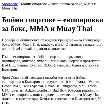
SportZone
›
Бойни спортове – екипировка за бокс, MMA и
Muay Thai
Бойни спортове – екипировка
за бокс, MMA и Muay Thai
Проверена екипировка от водещи брандове — за трениращи
бокс, MMA, Muay Thai, кикбокс и BJJ. От първите ръкавици
до pro-level chuvali и грапли комплекти.
Пълна екипировка за бойни спортове — ръкавици,
шинпадове, бинтове, чували, rashguards, шорти и протектори.
Bad Boy, Venum, Everlast, RDX, Hayabusa с бърза доставка в
България.
Sport Zona е най-големият онлайн магазин за бойна
екипировка в България с продукти от 10 топ бранда: Venum,
Leone 1947, Twins Special, Hayabusa, Ringhorns, SZ Fighters,
UFC, Everlast, Adidas Combat и Bad Boy. Боксови ръкавици,
MMA екипировка, шин гардове, шлемове, шорти Muay Thai,
бинтове и протектори. Безплатна доставка в България над 50
EUR.