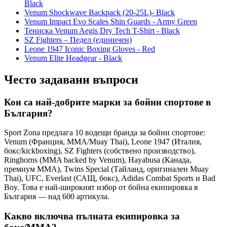
Black
Venum Shockwave Backpack (20-25L)- Black
Venum Impact Evo Scales Shin Guards - Army Green
Тениска Venum Aegis Dry Tech T-Shirt - Black
SZ Fighters – Педел (единичен)
Leone 1947 Iconic Boxing Gloves - Red
Venum Elite Headgear - Black
Често задавани въпроси
Кои са най-добрите марки за бойни спортове в
България?
Sport Zona предлага 10 водещи бранда за бойни спортове:
Venum (Франция, MMA/Muay Thai), Leone 1947 (Италия,
бокс/kickboxing), SZ Fighters (собствено производство),
Ringhorns (MMA backed by Venum), Hayabusa (Канада,
премиум MMA), Twins Special (Тайланд, оригинален Muay
Thai), UFC, Everlast (САЩ, бокс), Adidas Combat Sports и Bad
Boy. Това е най-широкият избор от бойна екипировка в
България — над 600 артикула.
Какво включва пълната екипировка за