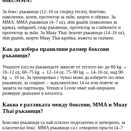
бокс/MMA?
За бокс: ръкавици (12–16 oz според тегло), бинтове,
наколенки, шлем, протектор за зъби, шорти и обувки. За
MMA: MMA ръкавици (4–7 oz), shin guards (наколенки за
крака), rashguard, спар ръкавици, протектор за слабините и
протектор за зъби. За Muay Thai: heavier ръкавици (14–16 oz),
shin guards, шорти Muay Thai кройка, въжета за скачане.
Как да избера правилния размер боксови
ръкавици?
Унциите (oz) на ръкавиците зависят от теглото ви: до 60 kg →
10–12 oz, 60–75 kg → 12–14 oz, 75–90 kg → 14–16 oz, над 90
kg → 16 oz. За тренировки с чувал може да изберете по-леки
ръкавици, за спаринг – задължително 14 oz или повече за
защита на партньора. Venum и Leone имат най-широкия
размерен диапазон в каталога.
Каква е разликата между боксови, MMA и Muay
Thai ръкавици?
Боксови ръкавици са най-плътно подплатени и затворени, за
класически бокс. MMA ръкавици са с отворени пръсти (4–7