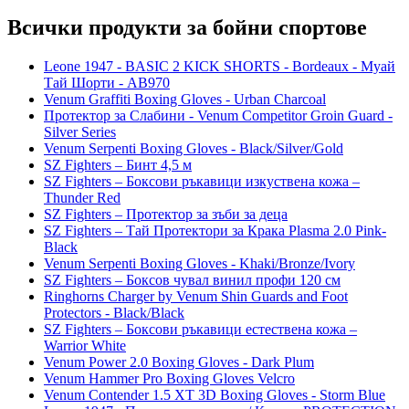
Всички продукти за бойни спортове
Leone 1947 - BASIC 2 KICK SHORTS - Bordeaux - Муай
Тай Шорти - AB970
Venum Graffiti Boxing Gloves - Urban Charcoal
Протектор за Слабини - Venum Competitor Groin Guard -
Silver Series
Venum Serpenti Boxing Gloves - Black/Silver/Gold
SZ Fighters – Бинт 4,5 м
SZ Fighters – Боксови ръкавици изкуствена кожа –
Thunder Red
SZ Fighters – Протектор за зъби за деца
SZ Fighters – Тай Протектори за Крака Plasma 2.0 Pink-
Black
Venum Serpenti Boxing Gloves - Khaki/Bronze/Ivory
SZ Fighters – Боксов чувал винил профи 120 см
Ringhorns Charger by Venum Shin Guards and Foot
Protectors - Black/Black
SZ Fighters – Боксови ръкавици естествена кожа –
Warrior White
Venum Power 2.0 Boxing Gloves - Dark Plum
Venum Hammer Pro Boxing Gloves Velcro
Venum Contender 1.5 XT 3D Boxing Gloves - Storm Blue