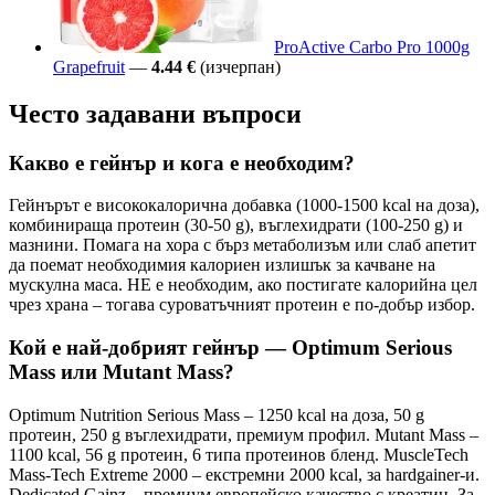
ProActive Carbo Pro 1000g
Grapefruit
—
4.44 €
(изчерпан)
Често задавани въпроси
Какво е гейнър и кога е необходим?
Гейнърът е висококалорична добавка (1000-1500 kcal на доза),
комбинираща протеин (30-50 g), въглехидрати (100-250 g) и
мазнини. Помага на хора с бърз метаболизъм или слаб апетит
да поемат необходимия калориен излишък за качване на
мускулна маса. НЕ е необходим, ако постигате калорийна цел
чрез храна – тогава суроватъчният протеин е по-добър избор.
Кой е най-добрият гейнър — Optimum Serious
Mass или Mutant Mass?
Optimum Nutrition Serious Mass – 1250 kcal на доза, 50 g
протеин, 250 g въглехидрати, премиум профил. Mutant Mass –
1100 kcal, 56 g протеин, 6 типа протеинов бленд. MuscleTech
Mass-Tech Extreme 2000 – екстремни 2000 kcal, за hardgainer-и.
Dedicated Gainz – премиум европейско качество с креатин. За