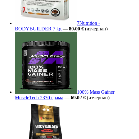
7Nutrition -
BODYBUILDER 7 kg
—
80.00 €
(изчерпан)
100% Mass Gainer
MuscleTech 2330 грама
—
69.02 €
(изчерпан)