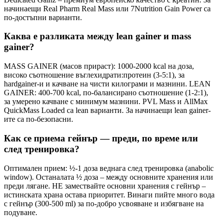
начинаещи Real Pharm Real Mass или 7Nutrition Gain Power са
по-достъпни варианти.
Каква е разликата между lean gainer и mass
gainer?
MASS GAINER (масов прираст): 1000-2000 kcal на доза,
високо съотношение въглехидрати:протеин (3-5:1), за
hardgainer-и и качване на чисти килограми и мазнини. LEAN
GAINER: 400-700 kcal, по-балансирано съотношение (1-2:1),
за умерено качване с минимум мазнини. PVL Mass и AllMax
QuickMass Loaded са lean варианти. За начинаещи lean gainer-
ите са по-безопасни.
Как се приема гейнър — преди, по време или
след тренировка?
Оптимален прием: ½-1 доза веднага след тренировка (anabolic
window). Останалата ½ доза – между основните хранения или
преди лягане. НЕ замествайте основни хранения с гейнър –
истинската храна остава приоритет. Винаги пийте много вода
с гейнър (300-500 ml) за по-добро усвояване и избягване на
подуване.