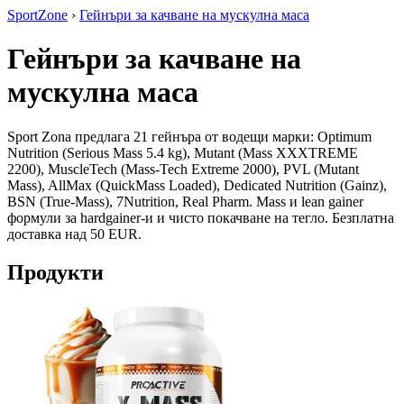
SportZone
›
Гейнъри за качване на мускулна маса
Гейнъри за качване на
мускулна маса
Sport Zona предлага 21 гейнъра от водещи марки: Optimum
Nutrition (Serious Mass 5.4 kg), Mutant (Mass XXXTREME
2200), MuscleTech (Mass-Tech Extreme 2000), PVL (Mutant
Mass), AllMax (QuickMass Loaded), Dedicated Nutrition (Gainz),
BSN (True-Mass), 7Nutrition, Real Pharm. Mass и lean gainer
формули за hardgainer-и и чисто покачване на тегло. Безплатна
доставка над 50 EUR.
Продукти