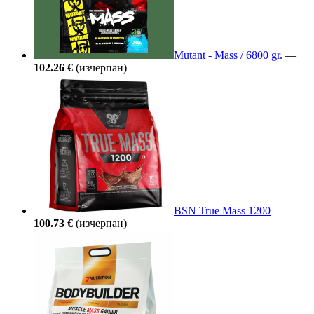
Mutant - Mass / 6800 gr.
—
102.26 €
(изчерпан)
BSN True Mass 1200
—
100.73 €
(изчерпан)