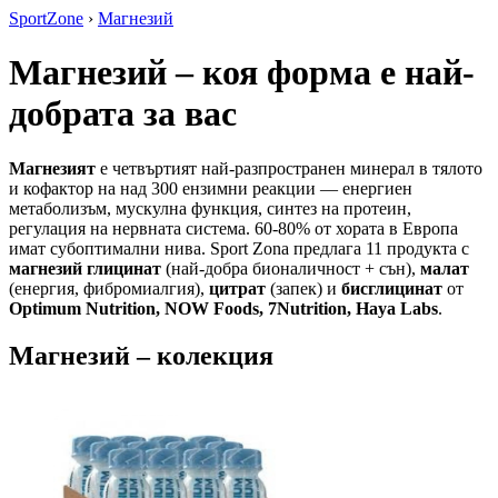
SportZone
›
Магнезий
Магнезий – коя форма е най-
добрата за вас
Магнезият
е четвъртият най-разпространен минерал в тялото
и кофактор на над 300 ензимни реакции — енергиен
метаболизъм, мускулна функция, синтез на протеин,
регулация на нервната система. 60-80% от хората в Европа
имат субоптимални нива. Sport Zona предлага 11 продукта с
магнезий глицинат
(най-добра бионаличност + сън),
малат
(енергия, фибромиалгия),
цитрат
(запек) и
бисглицинат
от
Optimum Nutrition, NOW Foods, 7Nutrition, Haya Labs
.
Магнезий – колекция