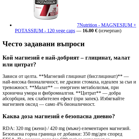
7Nutrition - MAGNESIUM +
POTASSIUM - 120 vege caps
—
16.00 €
(изчерпан)
Често задавани въпроси
Кой магнезий е най-добрият – глицинат, малат
или цитрат?
Зависи от целта. **Магнезий глицинат (бисглицинат)** —
най-висока бионаличност, не дразни стомаха, идеален за сън и
тревожност. **Малат** — енергиен метаболизъм, при
хронична умора и фибромиалгия. **Цитрат** — добра
абсорбция, лек слабителен ефект (при запек). Избягвайте
магнезиев оксид — само 4% бионаличност.
Каква доза магнезий е безопасна дневно?
RDA: 320 mg (жени) / 420 mg (мъже) елементарен магнезий.
Безопасна горна граница от добавки: 350 mg/ден според