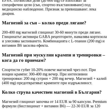
EFSA. По-високи дози (до 600 mg) се използват за
специфични цели (сън, спортно възстановяване) под
медицинско наблюдение. Признак за превишаване: лека
диария.
Магнезий за сън – колко преди лягане?
200-400 mg магнезий глицинат 30-60 минути преди лягане.
Глицинатът активира GABA рецепторите, намалява кортизола
и улеснява заспиването. Комбинацията с L-теанин (200 mg) и
витамин B6 засилва ефекта.
Магнезий при мускулни крампи и тренировки –
кога да го приемам?
Спортисти губят 10-20% повече магнезий чрез пот. При
нощни крампи: 300-400 mg вечер. При интензивни
тренировки: 200 mg сутрин + 200 mg вечер. Магнезий + калий
(400 mg) предотвратяват крампите при издръжливост.
Колко струва качествен магнезий в България?
Магнезий глицинат започва от 14 EUR за 90 капсули. Premium
формули (бисглицинат + витамин B6) — 22-30 EUR за 120