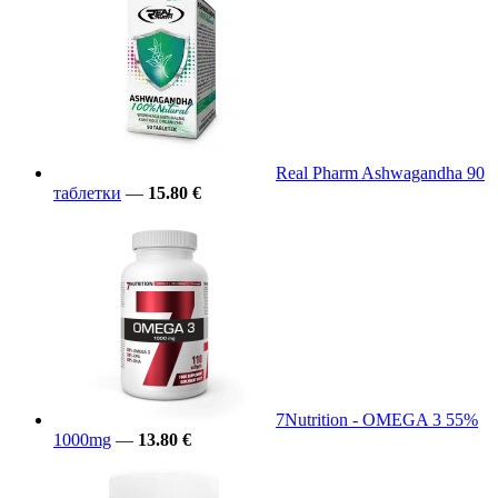
Real Pharm Ashwagandha 90
таблетки
—
15.80 €
7Nutrition - OMEGA 3 55%
1000mg
—
13.80 €