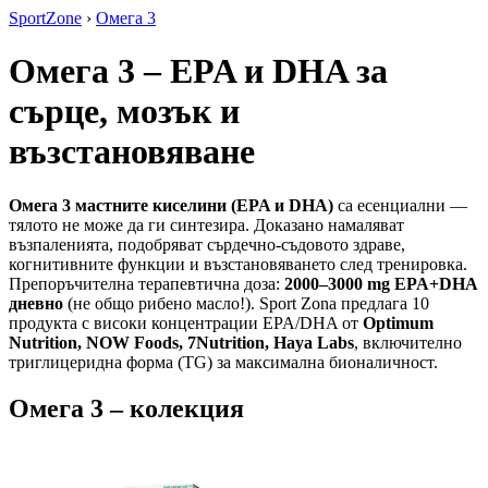
SportZone
›
Омега 3
Омега 3 – EPA и DHA за
сърце, мозък и
възстановяване
Омега 3 мастните киселини (EPA и DHA)
са есенциални —
тялото не може да ги синтезира. Доказано намаляват
възпаленията, подобряват сърдечно-съдовото здраве,
когнитивните функции и възстановяването след тренировка.
Препоръчителна терапевтична доза:
2000–3000 mg EPA+DHA
дневно
(не общо рибено масло!). Sport Zona предлага 10
продукта с високи концентрации EPA/DHA от
Optimum
Nutrition, NOW Foods, 7Nutrition, Haya Labs
, включително
триглицеридна форма (TG) за максимална бионаличност.
Омега 3 – колекция