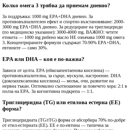
Колко омега 3 трябва да приемам дневно?
За поддръжка: 1000 mg EPA+DHA дневно. За
противовъзпалителен ефект и спортно възстановяване: 2000-
3000 mg EPA+DHA дневно. За редуциране на триглицериди
(по медицинско указание): 3000-4000 mg. ВАЖНО: четете
етикета — 1000 mg рибено масло НЕ означава 1000 mg омега
3. Концентрираните формули съдържат 70-90% EPA+DHA,
евтините — само 30%.
EPA или DHA – коя е по-важна?
Зависи от целта. EPA (ейкозапентаенова киселина) —
противовъзпалителна, за сърце, мускули, настроение. DHA
(докозахексаенова киселина) — мозък, очи, развитие на
нервна тъкан. Оптимално съотношение за повечето хора: 2:1 в
полза на EPA. За когнитивна подкрепа — 1:1.
Триглицеридна (TG) или етилова естерна (EE)
форма?
Триглицеридната (TG/rTG) форма се абсорбира 70% по-добре
от етил-естерната (EE). EE е по-евтина — типична за