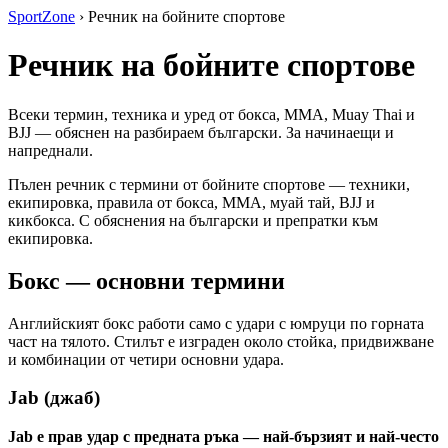
SportZone
›
Речник на бойните спортове
Речник на бойните спортове
Всеки термин, техника и уред от бокса, MMA, Muay Thai и
BJJ — обяснен на разбираем български. За начинаещи и
напреднали.
Пълен речник с термини от бойните спортове — техники,
екипировка, правила от бокса, MMA, муай тай, BJJ и
кикбокса. С обяснения на български и препратки към
екипировка.
Бокс — основни термини
Английският бокс работи само с удари с юмруци по горната
част на тялото. Стилът е изграден около стойка, придвижване
и комбинации от четири основни удара.
Jab (джаб)
Jab е прав удар с предната ръка — най-бързият и най-често