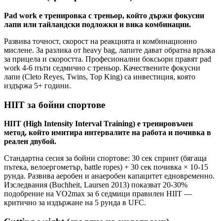
Pad work е тренировка с треньор, който държи фокусни
лапи или тайландски подложки и викa комбинации.
Развива точност, скорост на реакцията и комбинационно
мислене. За разлика от heavy bag, лапите дават обратна връзка
за прицела и скоростта. Професионални боксьори правят pad
work 4-6 пъти седмично с треньор. Качествените фокусни
лапи (Cleto Reyes, Twins, Top King) са инвестиция, която
издържа 5+ години.
HIIT за бойни спортове
HIIT (High Intensity Interval Training) е тренировъчен
метод, който имитира интервалите на работа и почивка в
реален двубой.
Стандартна сесия за бойни спортове: 30 сек спринт (бягаща
пътека, велоергометър, battle ropes) + 30 сек почивка × 10-15
рунда. Развива аеробен и анаеробен капацитет едновременно.
Изследвания (Buchheit, Laursen 2013) показват 20-30%
подобрение на VO2max за 6 седмици правилен HIIT —
критично за издържане на 5 рунда в UFC.