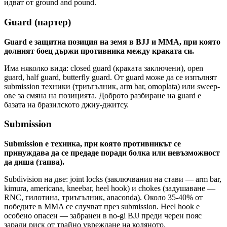
идват от ground and pound.
Guard (партер)
Guard е защитна позиция на земя в BJJ и MMA, при която
долният боец държи противника между краката си.
Има няколко видa: closed guard (краката заключени), open
guard, half guard, butterfly guard. От guard може да се изпълнят
submission техники (триъгълник, arm bar, omoplata) или sweep-
ове за смяна на позицията. Доброто разбиране на guard е
базата на бразилското джиу-джитсу.
Submission
Submission е техника, при която противникът се
принуждава да се предаде поради болка или невъзможност
да диша (тапва).
Subdivision на две: joint locks (заключвания на стави — arm bar,
kimura, americana, kneebar, heel hook) и chokes (задушаване —
RNC, гилотина, триъгълник, anaconda). Около 35-40% от
победите в MMA се случват през submission. Heel hook е
особено опасен — забранен в no-gi BJJ преди черен пояс
заради риск от трайно увреждане на коляното.