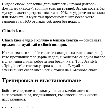
Видове elbow: horizontal (хоризонтален), upward (нагоре),
downward (надолу), spinning (със завъртане). Заради костта без
мускул, лакетят разрязва кожата на 70% от ударите по веждата
или ябълката. В муай тай професионалните боеве често
завършват с TKO от лакът cut, дори без нокаут.
Clinch knee
Clinch knee е удар с коляно в близка хватка — основната
оръжия на муай тай в clinch позиция.
Изпълнява се от double collar tie (хващане на тила с две ръце),
като противникът се дърпа надолу и коляното се вдига нагоре
в слънчевия сплит, ребрата или брадичката. Tony Jaa-style
„flying knee“ е спектакулярна вариация. В муай тай
ефективният clinch knee носи 8 точки на 10-точкова скала.
Тренировка и възстановяване
Бойните спортове изискват уникална комбинация от
експлозивна сила, издръжливост, гъвкавост и психическа
издръжливост.