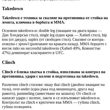
Takedown
Takedown е техника за сваляне на противника от стойка на
земята, ключова в борбата и MMA.
Основни takedown-и: double leg (хващане на двата крака —
Дан Хендерсън стил), single leg (един крак — Хабиб стил), hip
toss (от джудо), suplex (от свободен стил). Сваляне се контра-
атакува с sprawl (разпъване на краката назад). MMA борците с
висок ratio на successful takedowns (Хабиб 49%, Ковингтън
47%) доминират класирането в UFC.
Clinch
Clinch е близка хватка в стойка, използвана за контрол на
противника, удари с колене и подготовка на takedown.
Различни clinch стилове: muay thai clinch (двойно хващане на
тила), over-under (една ръка под мишницата, друга над
рамото), pummeling (заместване на захвата). От clinch се
нанасят удари с колене, лакти и се изпълняват takedown-и.
Контролът на clinch е критичен във MMA — губиш clinch,
губиш позицията.