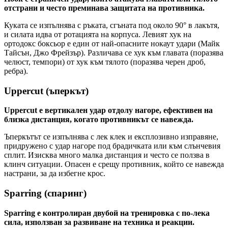
отстрани и често преминава защитата на противника.
Куката се изпълнява с ръката, сгъната под около 90° в лакътя,
и силата идва от ротацията на корпуса. Левият хук на
ортодокс боксьор е един от най-опасните нокаут удари (Майк
Тайсън, Джо Фрейзър). Различава се хук към главата (поразява
челюст, темпори) от хук към тялото (поразява черен дроб,
ребра).
Uppercut (ъперкът)
Uppercut е вертикален удар отдолу нагоре, ефективен на
близка дистанция, когато противникът се навежда.
Ъперкътът се изпълнява с лек клек и експлозивно изправяне,
придружено с удар нагоре под брадичката или към слънчевия
сплит. Изисква много малка дистанция и често се ползва в
клинч ситуации. Опасен е срещу противник, който се навежда
настрани, за да избегне крос.
Sparring (спаринг)
Sparring е контролиран двубой на тренировка с по-лека
сила, използван за развиване на техника и реакции.