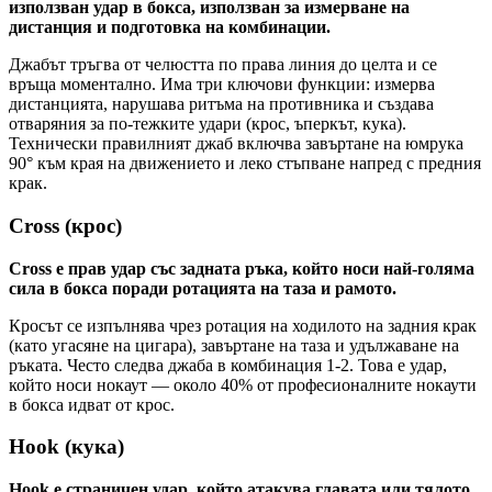
използван удар в бокса, използван за измерване на
дистанция и подготовка на комбинации.
Джабът тръгва от челюстта по права линия до целта и се
връща моментално. Има три ключови функции: измерва
дистанцията, нарушава ритъма на противника и създава
отваряния за по-тежките удари (крос, ъперкът, кука).
Технически правилният джаб включва завъртане на юмрука
90° към края на движението и леко стъпване напред с предния
крак.
Cross (крос)
Cross е прав удар със задната ръка, който носи най-голяма
сила в бокса поради ротацията на таза и рамото.
Кросът се изпълнява чрез ротация на ходилото на задния крак
(като угасяне на цигара), завъртане на таза и удължаване на
ръката. Често следва джаба в комбинация 1-2. Това е удар,
който носи нокаут — около 40% от професионалните нокаути
в бокса идват от крос.
Hook (кука)
Hook е страничен удар, който атакува главата или тялото