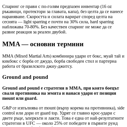
Спаринг се прави с по-голям предпазен инвентар (16 oz
ръкавици, протектори за главата, капа), без целта да се нанесе
нараняване. Скоростта и силата варират според целта на
сесията — light sparring е почти на 30% сила, hard sparring
наближава 70-80%. Без качествен спаринг не може да се
развие реакция за реален двубой.
MMA — основни термини
MMA (Mixed Martial Arts) комбинира удари от бокс, муай тай и
кикбокс с борба от джудо, борба свободен стил и партерна
работа от бразилското джиу-джитсу.
Ground and pound
Ground and pound е стратегия в MMA, при която боецът
сваля противника на земята и нанася удари от позиция
mount или guard.
G&P се изпълнява от mount (върху корема на противника), side
control или дори от guard top. Удрят се главно крос-удари с
двете ръце, ъперкъти и лакти. Това е една от най-резултатните
стратегии в UFC — около 25% от победите в първите рунд