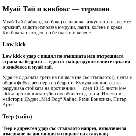
Муай Тай и кикбокс — термини
Муай Тай (тайландски бокс) се нарича „изкуството на осемте
оръжия“, защото използва юмруци, лакти, колене и крака.
Кикбоксът е сходен, но без лакти и колене.
Low kick
Low kick е удар с пищял по външната или вътрешната
страна на бедрото — едно от най-разрушителните оръжия
в кикбокса и муай тай.
Удря се с долната трета на пищяла (не със стъпалото!), целта е
общия фибуларен нерв на бедрото. Кумулативният ефект
разрушава стойката на противника — след 10-15 чисти low
kick-а противникът губи способността да стои. Известни
майстори: Дъдли „Mad Dog“ Хайнс, Реми Бонясики, Питър
Артс.
Teep (тийп)
Teep е директен удар със стъпалото напред, използван за
измерване на дистанция и спиране на атакуващ