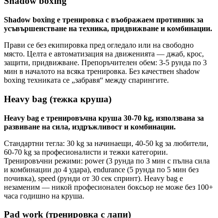
Shadow boxing
Shadow boxing е тренировка с въображаем противник за
усъвършенстване на техника, придвижване и комбинации.
Прави се без екипировка пред огледало или на свободно
място. Целта е автоматизация на движенията — джаб, крос,
защити, придвижване. Препоръчителен обем: 3-5 рунда по 3
мин в началото на всяка тренировка. Без качествен shadow
boxing техниката се „забравя“ между спарингите.
Heavy bag (тежка круша)
Heavy bag е тренировъчна круша 30-70 kg, използвана за
развиване на сила, издръжливост и комбинации.
Стандартни тегла: 30 kg за начинаещи, 40-50 kg за любители,
60-70 kg за професионалисти и тежки категории.
Тренировъчни режими: power (3 рунда по 3 мин с пълна сила
и комбинации до 4 удара), endurance (5 рунда по 5 мин без
почивка), speed (рунди от 30 сек спринт). Heavy bag е
незаменим — никой професионален боксьор не може без 100+
часа годишно на круша.
Pad work (тренировка с лапи)