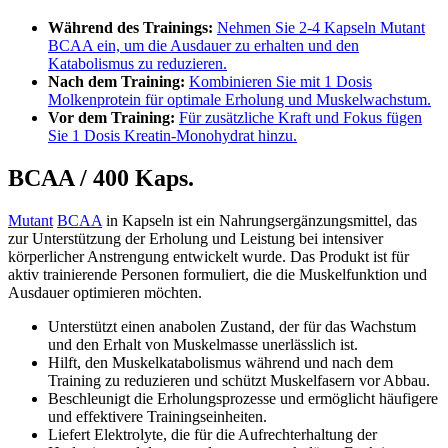
Während des Trainings:
Nehmen Sie 2-4 Kapseln Mutant
BCAA ein, um die Ausdauer zu erhalten und den
Katabolismus zu reduzieren.
Nach dem Training:
Kombinieren Sie mit 1 Dosis
Molkenprotein für optimale Erholung und Muskelwachstum.
Vor dem Training:
Für zusätzliche Kraft und Fokus fügen
Sie 1 Dosis Kreatin-Monohydrat hinzu.
BCAA / 400 Kaps.
Mutant
BCAA
in Kapseln ist ein Nahrungsergänzungsmittel, das
zur Unterstützung der Erholung und Leistung bei intensiver
körperlicher Anstrengung entwickelt wurde. Das Produkt ist für
aktiv trainierende Personen formuliert, die die Muskelfunktion und
Ausdauer optimieren möchten.
Unterstützt einen anabolen Zustand, der für das Wachstum
und den Erhalt von Muskelmasse unerlässlich ist.
Hilft, den Muskelkatabolismus während und nach dem
Training zu reduzieren und schützt Muskelfasern vor Abbau.
Beschleunigt die Erholungsprozesse und ermöglicht häufigere
und effektivere Trainingseinheiten.
Liefert Elektrolyte, die für die Aufrechterhaltung der