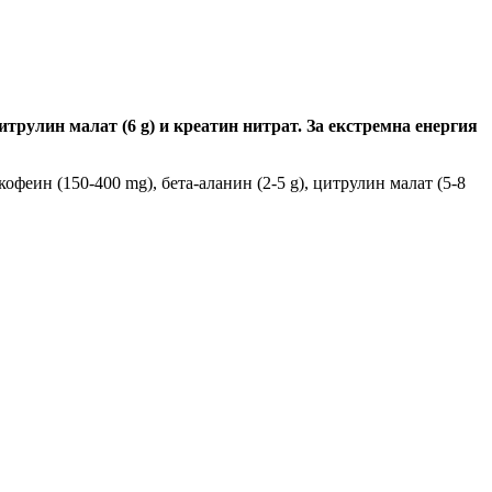
цитрулин малат (6 g) и креатин нитрат. За екстремна енергия
офеин (150-400 mg), бета-аланин (2-5 g), цитрулин малат (5-8