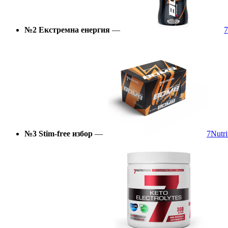
№2 Екстремна енергия
—
7
№3 Stim-free избор
—
7Nutr