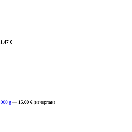
1.47 €
1000 g
—
15.00 €
(изчерпан)