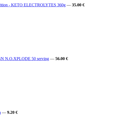
rition - KETO ELECTROLYTES 360g
—
35.00 €
N N.O.XPLODE 50 serving
—
56.00 €
а
—
9.20 €