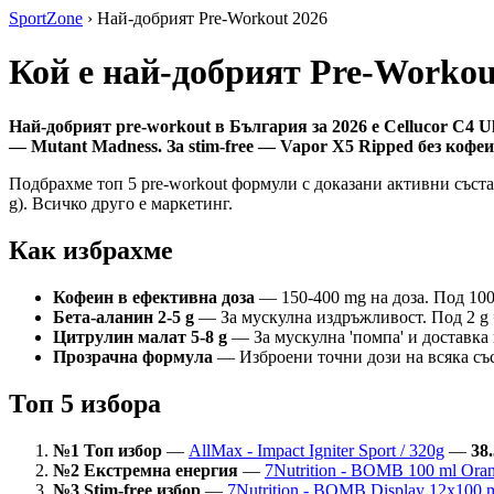
SportZone
›
Най-добрият Pre-Workout 2026
Кой е най-добрият Pre-Workou
Най-добрият pre-workout в България за 2026 е Cellucor C4 Ul
— Mutant Madness. За stim-free — Vapor X5 Ripped без кофеи
Подбрахме топ 5 pre-workout формули с доказани активни състав
g). Всичко друго е маркетинг.
Как избрахме
Кофеин в ефективна доза
— 150-400 mg на доза. Под 100 
Бета-аланин 2-5 g
— За мускулна издръжливост. Под 2 g 
Цитрулин малат 5-8 g
— За мускулна 'помпа' и доставка н
Прозрачна формула
— Изброени точни дози на всяка съста
Топ 5 избора
№1 Топ избор
—
AllMax - Impact Igniter Sport / 320g
—
38.
№2 Екстремна енергия
—
7Nutrition - BOMB 100 ml Ora
№3 Stim-free избор
—
7Nutrition - BOMB Display 12x100 