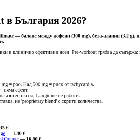
t в България 2026?
timate — баланс между кофеин (300 mg), бета-аланин (3.2 g), 
н.
ки в клинично ефективни дози. Pre-workout трябва да съдържа: к
mg = poo. Над 500 mg = риск от tachycardia.
= няма ефект.
а азотен оксид. L-arginine не работи.
вка, не 'proprietary blend' с скрити количества.
35 €
nge
—
1.40 €
ml Orange
—
16.80 €