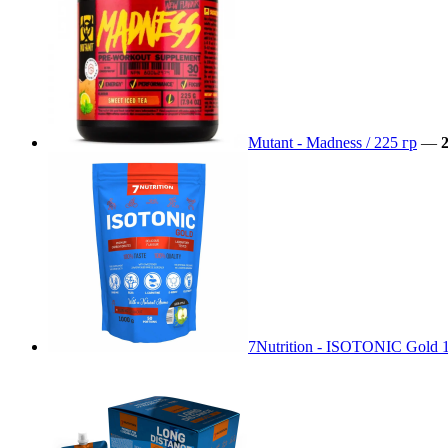
Mutant - Madness / 225 гр
—
2
7Nutrition - ISOTONIC Gold 