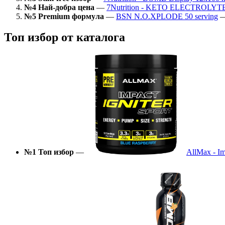
№4 Най-добра цена
—
7Nutrition - KETO ELECTROLYT
№5 Premium формула
—
BSN N.O.XPLODE 50 serving
Топ избор от каталога
№1 Топ избор
—
AllMax - Im