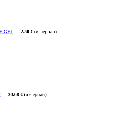
CE GEL
—
2.50 €
(изчерпан)
g
—
30.68 €
(изчерпан)