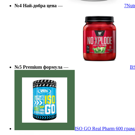
№4 Най-добра цена
—
7Nut
№5 Premium формула
—
BS
ISO GO Real Pharm 600 грам