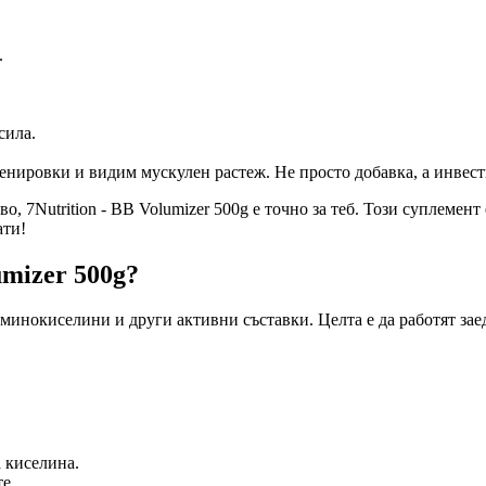
.
сила.
тренировки и видим мускулен растеж. Не просто добавка, а инвест
7Nutrition - BB Volumizer 500g е точно за теб. Този суплемент е
ати!
umizer 500g?
аминокиселини и други активни съставки. Целта е да работят зае
 киселина.
е.