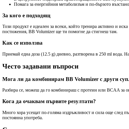
Помага за енергийния метаболизъм и по-бързото възстано
За кого е подходящ
Този продукт е идеален за всеки, който тренира активно и иск
постижения, BB Volumizer ще ти помогне да стигнеш там.
Как се използва
Приемай една доза (12.5 g) дневно, разтворена в 250 ml вода. 
Често задавани въпроси
Мога ли да комбинирам BB Volumizer с други су
Разбира се, можеш да го комбинираш с протеин или BCAA за о
Кога да очаквам първите резултати?
Много хора усещат по-голяма издръжливост и сила още след пъ
постоянна употреба.