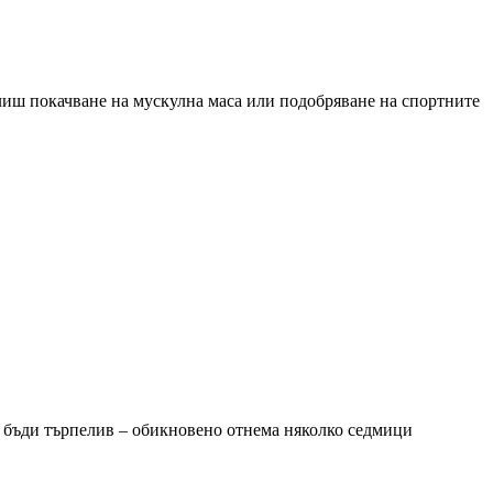
елиш покачване на мускулна маса или подобряване на спортните
, бъди търпелив – обикновено отнема няколко седмици