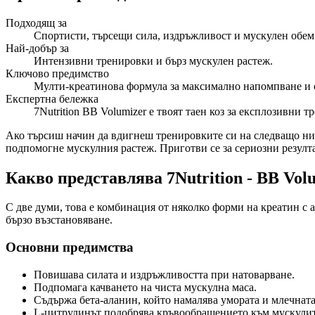
Подходящ за
Спортисти, търсещи сила, издръжливост и мускулен обем
Най-добър за
Интензивни тренировки и бърз мускулен растеж.
Ключово предимство
Мулти-креатинова формула за максимално напомпване и 
Експертна бележка
7Nutrition BB Volumizer е твоят таен коз за експлозивни 
Ако търсиш начин да вдигнеш тренировките си на следващо ниво, 
подпомогне мускулния растеж. Приготви се за сериозни резулт
Какво представлява 7Nutrition - BB Vol
С две думи, това е комбинация от няколко форми на креатин с 
бързо възстановяване.
Основни предимства
Повишава силата и издръжливостта при натоварване.
Подпомага качването на чиста мускулна маса.
Съдържа бета-аланин, който намалява умората и млечната
L-цитрулинът подобрява кръвообращението към мускулит