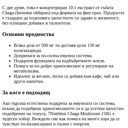
С две думи, това е концентриран 10:1 екстракт от гъбата
Chaga (Inonotus obliquus) под формата на фин прах. Продуктът
е създаден да подпомага цялостното ти здраве и жизненост,
без излишни добавки и пълнители.
Основни предимства
Всяка доза от 500 мг ти доставя цели 150 мг
полизахариди.
Допринася за по-силна имунна система.
Подкрепя функцията на надбъбречните жлези.
Помага за по-добро храносмилане и регулиране на
метаболизма.
Идеален за вегани, лесно се добавя към кафе, чай или
други напитки.
За кого е подходящ
Ако търсиш естествена подкрепа за имунната си система,
искаш да подобриш храносмилането си и да усетиш цялостно
подобрение на тонуса, 7Nutrition Chaga Mushroom 150G е
чудесен избор. Виждали сме как помага на много хора да се
чувстват по-балансирани и пълни с енергия.