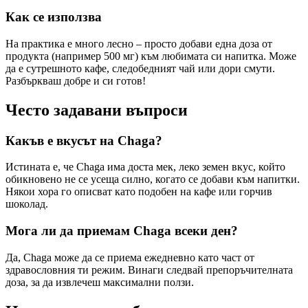
Как се използва
На практика е много лесно – просто добави една доза от
продукта (например 500 мг) към любимата си напитка. Може
да е сутрешното кафе, следобедният чай или дори смути.
Разбъркваш добре и си готов!
Често задавани въпроси
Какъв е вкусът на Chaga?
Истината е, че Chaga има доста мек, леко земен вкус, който
обикновено не се усеща силно, когато се добави към напитки.
Някои хора го описват като подобен на кафе или горчив
шоколад.
Мога ли да приемам Chaga всеки ден?
Да, Chaga може да се приема ежедневно като част от
здравословния ти режим. Винаги следвай препоръчителната
доза, за да извлечеш максимални ползи.