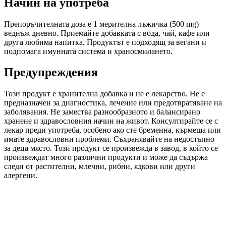
Начин на употреба
Препоръчителната доза е 1 мерителна лъжичка (500 mg)
веднъж дневно. Приемайте добавката с вода, чай, кафе или
друга любима напитка. Продуктът е подходящ за вегани и
подпомага имунната система и храносмилането.
Предупреждения
Този продукт е хранителна добавка и не е лекарство. Не е
предназначен за диагностика, лечение или предотвратяване на
заболявания. Не замества разнообразното и балансирано
хранене и здравословния начин на живот. Консултирайте се с
лекар преди употреба, особено ако сте бременна, кърмеща или
имате здравословни проблеми. Съхранявайте на недостъпно
за деца място. Този продукт се произвежда в завод, в който се
произвеждат много различни продукти и може да съдържа
следи от растителни, млечни, рибни, ядкови или други
алергени.