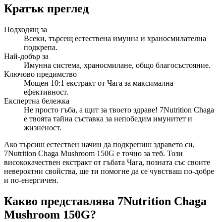
Кратък преглед
Подходящ за
Всеки, търсещ естествена имунна и храносмилателна
подкрепа.
Най-добър за
Имунна система, храносмилане, общо благосъстояние.
Ключово предимство
Мощен 10:1 екстракт от Чага за максимална
ефективност.
Експертна бележка
Не просто гъба, а щит за твоето здраве! 7Nutrition Chaga
е твоята тайна съставка за непобедим имунитет и
жизненост.
Ако търсиш естествен начин да подкрепиш здравето си,
7Nutrition Chaga Mushroom 150G е точно за теб. Този
висококачествен екстракт от гъбата Чага, позната със своите
невероятни свойства, ще ти помогне да се чувстваш по-добре
и по-енергичен.
Какво представлява 7Nutrition Chaga
Mushroom 150G?