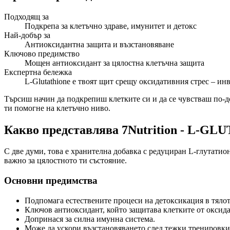
Подходящ за
Подкрепа за клетъчно здраве, имунитет и детокс
Най-добър за
Антиоксидантна защита и възстановяване
Ключово предимство
Мощен антиоксидант за цялостна клетъчна защита
Експертна бележка
L-Glutathione е твоят щит срещу оксидативния стрес – инв
Търсиш начин да подкрепиш клетките си и да се чувстваш по-д
ти помогне на клетъчно ниво.
Какво представлява 7Nutrition - L-G
С две думи, това е хранителна добавка с редуциран L-глутатио
важно за цялостното ти състояние.
Основни предимства
Подпомага естествените процеси на детоксикация в тялот
Ключов антиоксидант, който защитава клетките от оксида
Допринася за силна имунна система.
Може да ускори възстановяването след тежки тренировки