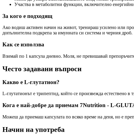
Участва в метаболитни функции, включително енергийни
За кого е подходящ
Ако водиш активен начин на живот, тренираш усилено или просто
допълнителна подкрепа за имунната си система и черния дроб.
Как се използва
Взимай по 1 капсула дневно. Моля, не превишавай препоръчител
Често задавани въпроси
Какво е L-глутатион?
L-глутатионът е трипептид, който се произвежда естествено в 
Кога е най-добре да приемам 7Nutrition - L-GL
Можеш да приемаш капсулата по всяко време на деня, но е препо
Начин на употреба