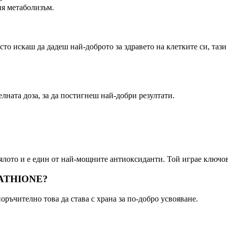
я метаболизъм.
 искаш да дадеш най-доброто за здравето на клетките си, тази до
ната доза, за да постигнеш най-добри резултати.
тялото и е един от най-мощните антиоксиданти. Той играе ключов
UTATHIONE?
ръчително това да става с храна за по-добро усвояване.