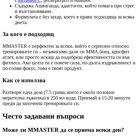
с
витамин C
, ресвератрол и ниацин.
Съдържа Ашваганда, адаптоген, който помага при стрес
и възстановяване.
Формулата е без захар, което я прави подходяща за всяка
диета.
За кого е подходящ
MMASTER е перфектен за всеки, който е сериозен относно
тренировките си – независимо дали си ММА боец, кросфит
атлет, или просто искаш да подобриш ефективността си във
фитнеса. Ако целта ти е повече сила, по-дълга издръжливост и
по-голям фокус, това е твоят продукт.
Как се използва
Разтвори една доза (7.5 грама, което е около половин
мерителна лъжичка) в 250 мл вода. Приемай я 15-20 минути
преди да започнеш тренировката си.
Често задавани въпроси
Може ли MMASTER да се приема всеки ден?