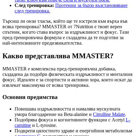
След тренировка:
Протеини за бързо възстановяване
след тренировка.
Търсиш ли онзи тласък, който ще те изстреля към върха във
всяка тренировка? MMASTER от 7Nutrition е твоят верен
спътник, когато става въпрос за издръжливост и фокус. Тази
пред-тренировъчна формула е създадена да те подготви за
най-интензивните предизвикателства.
Какво представлява MMASTER?
MMASTER е комплексна пред-тренировъчна добавка,
създадена да подобри физическата издръжливост и менталния
фокус. Идеален е за спортисти и активни хора, които искат да
извлекат максимума от всяка тренировка.
Основни предимства
Повишава издръжливостта и намалява мускулната
умора благодарение на Beta-alanine и
Citrulline Malate
.
Подобрява фокуса и когнитивните функции с Acetyl
L-
carnitine
и L-tyrosine.
Подкрепя цялостното здраве и енергийния метаболизъм