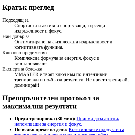
Кратък преглед
Подходящ за
Спортисти и активно спортуващи, търсещи
издръжливост и фокус.
Най-добър за
Оптимизиране на физическата издръжливост и
когнитивната функция.
Ключово предимство
Комплексна формула за енергия, фокус и
възстановяване.
Експертна бележка
MMASTER е твоят ключ към по-интензивни
тренировки и по-бързи резултати. Не просто тренирай,
доминирай!
Препоръчителен протокол за
максимални резултати
Преди тренировка (30 мин):
Приеми доза азотни/
напомпващи за енергия и фокус.
По всяко време на деня:
Креатиновите продукти са
твоят ключ към повече сила и мускулен обем.