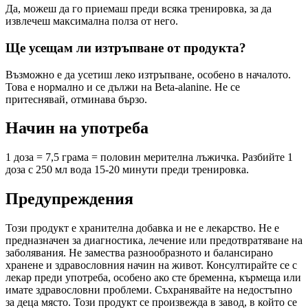
Да, можеш да го приемаш преди всяка тренировка, за да
извлечеш максимална полза от него.
Ще усещам ли изтръпване от продукта?
Възможно е да усетиш леко изтръпване, особено в началото.
Това е нормално и се дължи на Beta-alanine. Не се
притеснявай, отминава бързо.
Начин на употреба
1 доза = 7,5 грама = половин мерителна лъжичка. Разбийте 1
доза с 250 мл вода 15-20 минути преди тренировка.
Предупреждения
Този продукт е хранителна добавка и не е лекарство. Не е
предназначен за диагностика, лечение или предотвратяване на
заболявания. Не замества разнообразното и балансирано
хранене и здравословния начин на живот. Консултирайте се с
лекар преди употреба, особено ако сте бременна, кърмеща или
имате здравословни проблеми. Съхранявайте на недостъпно
за деца място. Този продукт се произвежда в завод, в който се