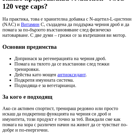
120 vege caps?
На практика, това е хранителна добавка с N-ацетил-L-цистеин
(NAC) и
Витамин
С, създадена да поддържа черния дроб и да
помага за по-бързото възстановяване след физическо
натоварване. С две думи – грижи се за вътрешния ви мотор.
Основни предимства
Допринася за регенерацията на черния дроб.
Помага на тялото да се възстанови след тежки
тренировки.
Действа като мощен
антиоксидант
.
Подкрепя имунната система.
Подходяща е за вегетарианци.
За кого е подходящ
Ако си активен спортист, тренираш редовно или просто
искаш да подкрепиш функцията на черния си дроб и
имунитета, този продукт е точно за теб. Виждали сме как
помага на хора с различен начин на живот да се чувстват по-
добре и по-енергични.