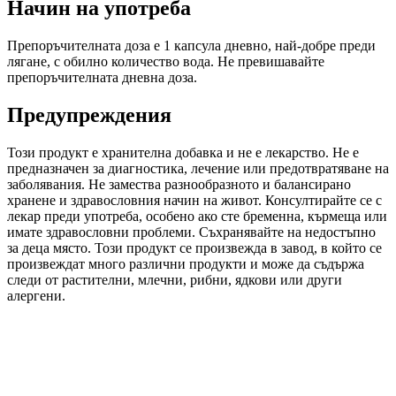
Начин на употреба
Препоръчителната доза е 1 капсула дневно, най-добре преди
лягане, с обилно количество вода. Не превишавайте
препоръчителната дневна доза.
Предупреждения
Този продукт е хранителна добавка и не е лекарство. Не е
предназначен за диагностика, лечение или предотвратяване на
заболявания. Не замества разнообразното и балансирано
хранене и здравословния начин на живот. Консултирайте се с
лекар преди употреба, особено ако сте бременна, кърмеща или
имате здравословни проблеми. Съхранявайте на недостъпно
за деца място. Този продукт се произвежда в завод, в който се
произвеждат много различни продукти и може да съдържа
следи от растителни, млечни, рибни, ядкови или други
алергени.