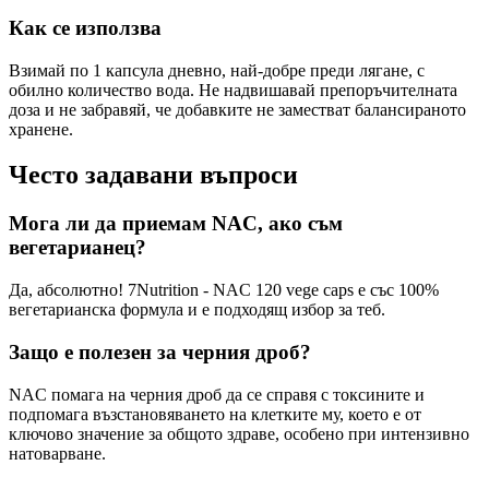
Как се използва
Взимай по 1 капсула дневно, най-добре преди лягане, с
обилно количество вода. Не надвишавай препоръчителната
доза и не забравяй, че добавките не заместват балансираното
хранене.
Често задавани въпроси
Мога ли да приемам NAC, ако съм
вегетарианец?
Да, абсолютно! 7Nutrition - NAC 120 vege caps е със 100%
вегетарианска формула и е подходящ избор за теб.
Защо е полезен за черния дроб?
NAC помага на черния дроб да се справя с токсините и
подпомага възстановяването на клетките му, което е от
ключово значение за общото здраве, особено при интензивно
натоварване.