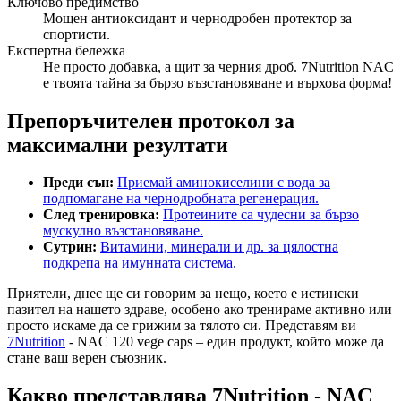
Ключово предимство
Мощен антиоксидант и чернодробен протектор за
спортисти.
Експертна бележка
Не просто добавка, а щит за черния дроб. 7Nutrition NAC
е твоята тайна за бързо възстановяване и върхова форма!
Препоръчителен протокол за
максимални резултати
Преди сън:
Приемай аминокиселини с вода за
подпомагане на чернодробната регенерация.
След тренировка:
Протеините са чудесни за бързо
мускулно възстановяване.
Сутрин:
Витамини, минерали и др. за цялостна
подкрепа на имунната система.
Приятели, днес ще си говорим за нещо, което е истински
пазител на нашето здраве, особено ако тренираме активно или
просто искаме да се грижим за тялото си. Представям ви
7Nutrition
- NAC 120 vege caps – един продукт, който може да
стане ваш верен съюзник.
Какво представлява 7Nutrition - NAC