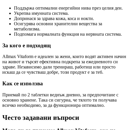
Поддържа оптимални енергийни нива през целия ден.
Укрепва имунната система.
Допринася за здрава кожа, коса и нокти.
Осигурява основни хранителни вещества за
метаболизма.
Подпомага нормалната функция на нервната система.
За кого е подходящ
Allmax Vitaform е идеален за жени, които водят активен начин
на живот и търсят ефективна подкрепа за ежедневното си
здраве. Независимо дали тренираш, работиш или просто
искаш да се чувстваш добре, този продукт е за теб.
Как се използва
Приемай по 2 таблетки веднъж дневно, за предпочитане с
основно хранене. Така си сигурна, че тялото ти получава
всичко необходимо, за да функционира оптимално.
Често задавани въпроси