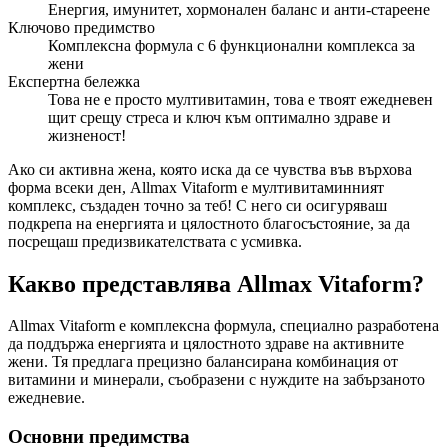
Енергия, имунитет, хормонален баланс и анти-стареене
Ключово предимство
Комплексна формула с 6 функционални комплекса за
жени
Експертна бележка
Това не е просто мултивитамин, това е твоят ежедневен
щит срещу стреса и ключ към оптимално здраве и
жизненост!
Ако си активна жена, която иска да се чувства във върхова
форма всеки ден, Allmax Vitaform е мултивитаминният
комплекс, създаден точно за теб! С него си осигуряваш
подкрепа на енергията и цялостното благосъстояние, за да
посрещаш предизвикателствата с усмивка.
Какво представлява Allmax Vitaform?
Allmax Vitaform е комплексна формула, специално разработена
да поддържа енергията и цялостното здраве на активните
жени. Тя предлага прецизно балансирана комбинация от
витамини и минерали, съобразени с нуждите на забързаното
ежедневие.
Основни предимства