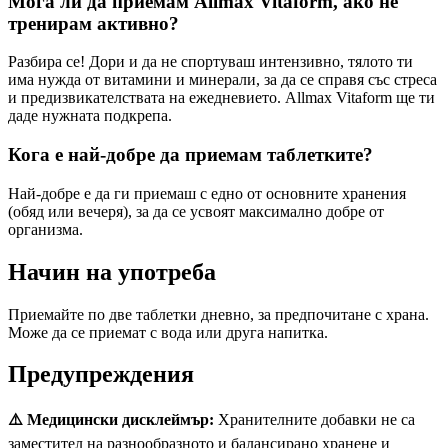
Мога ли да приемам Allmax Vitaform, ако не
тренирам активно?
Разбира се! Дори и да не спортуваш интензивно, тялото ти
има нужда от витамини и минерали, за да се справя със стреса
и предизвикателствата на ежедневието. Allmax Vitaform ще ти
даде нужната подкрепа.
Кога е най-добре да приемам таблетките?
Най-добре е да ги приемаш с едно от основните хранения
(обяд или вечеря), за да се усвоят максимално добре от
организма.
Начин на употреба
Приемайте по две таблетки дневно, за предпочитане с храна.
Може да се приемат с вода или друга напитка.
Предупреждения
⚠️ Медицински дисклеймър:
Хранителните добавки не са
заместител на разнообразното и балансирано хранене и