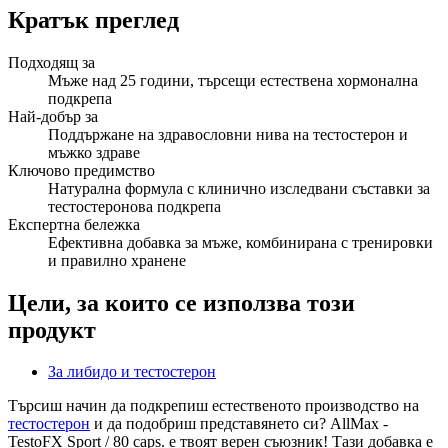
Кратък преглед
Подходящ за
Мъже над 25 години, търсещи естествена хормонална
подкрепа
Най-добър за
Поддържане на здравословни нива на тестостерон и
мъжко здраве
Ключово предимство
Натурална формула с клинично изследвани съставки за
тестостеронова подкрепа
Експертна бележка
Ефективна добавка за мъже, комбинирана с тренировки
и правилно хранене
Цели, за които се използва този
продукт
За либидо и тестостерон
Търсиш начин да подкрепиш естественото производство на
тестостерон
и да подобриш представянето си? AllMax -
TestoFX Sport / 80 caps. е твоят верен съюзник! Тази добавка е