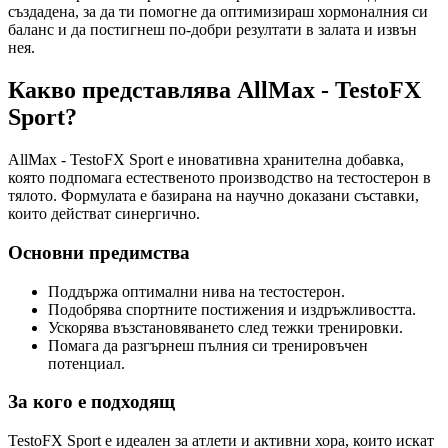
създадена, за да ти помогне да оптимизираш хормоналния си
баланс и да постигнеш по-добри резултати в залата и извън
нея.
Какво представлява AllMax - TestoFX
Sport?
AllMax - TestoFX Sport е иновативна хранителна добавка,
която подпомага естественото производство на тестостерон в
тялото. Формулата е базирана на научно доказани съставки,
които действат синергично.
Основни предимства
Поддържа оптимални нива на тестостерон.
Подобрява спортните постижения и издръжливостта.
Ускорява възстановяването след тежки тренировки.
Помага да разгърнеш пълния си тренировъчен
потенциал.
За кого е подходящ
TestoFX Sport е идеален за атлети и активни хора, които искат