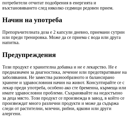
потребители отчитат подобрения в енергията и
възстановяването след няколко седмици редовен прием.
Начин на употреба
Препоръчителната доза е 2 капсули дневно, приемани сутрин
или преди тренировка. Може да се приема с вода или друга
напитка.
Предупреждения
Този продукт е хранителна добавка и не е лекарство. Не е
предназначен за диагностика, лечение или предотвратяване на
заболявания. Не замества разнообразното и балансирано
хранене и здравословния начин на живот. Консултирайте се с
лекар преди употреба, особено ако сте бременна, кърмеща или
имате здравословни проблеми. Съхранявайте на недостъпно
за деца място. Този продукт се произвежда в завод, в който се
произвеждат много различни продукти и може да съдържа
следи от растителни, млечни, рибни, ядкови или други
алергени.