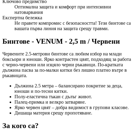
Ключово предимство
Оптимална защита и комфорт при интензивни
натоварвания
Експертна бележка
Не правете компромис с безопасността! Тези бинтове са
вашата първа линия на защита срещу травми.
Бинтове - VENUM - 2,5 m / Червени
Червените 2.5-метрови бинтове са любим избор на млади
боксьори и юноши. Ярко контрастен цвят, подходящ за работа
с черно-червени или изцяло черни ръкавици. По-кратката
дължина пасва за по-малки китки без лишно платно вътре в
ръкавицата.
Дължина 2.5 метра – балансирано покритие за деца,
юноши и по-тесни китки.
Полу-еластична тъкан с дълъг живот.
Палец-примка и велкро затваряне.
Ярко червен цвят – добра видимост в групови класове.
Дишаща материя срещу пропотяване.
За кого са?