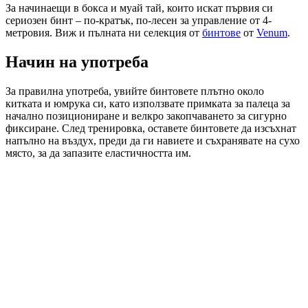
За начинаещи в боксa и муай тай, които искат първия си
сериозен бинт – по-кратък, по-лесен за управление от 4-
метровия. Виж и пълната ни селекция от
бинтове
от
Venum
.
Начин на употреба
За правилна употреба, увийте бинтовете плътно около
китката и юмрука си, като използвате примката за палеца за
начално позициониране и велкро закопчаването за сигурно
фиксиране. След тренировка, оставете бинтовете да изсъхнат
напълно на въздух, преди да ги навиете и съхранявате на сухо
място, за да запазите еластичността им.