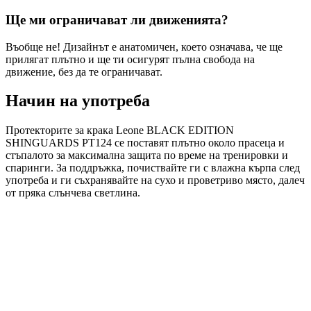
Ще ми ограничават ли движенията?
Въобще не! Дизайнът е анатомичен, което означава, че ще
прилягат плътно и ще ти осигурят пълна свобода на
движение, без да те ограничават.
Начин на употреба
Протекторите за крака Leone BLACK EDITION
SHINGUARDS PT124 се поставят плътно около прасеца и
стъпалото за максимална защита по време на тренировки и
спаринги. За поддръжка, почиствайте ги с влажна кърпа след
употреба и ги съхранявайте на сухо и проветриво място, далеч
от пряка слънчева светлина.