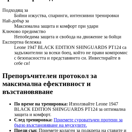
Подходящ за
Бойни изкуства, спаринги, интензивни тренировки
Най-добър за
Максимална защита и комфорт при удари
Ключово предимство
Непобедима защита и свобода на движение за бойци
Експертна бележка
Leone 1947 BLACK EDITION SHINGUARDS PT124 са
задължителни за всеки боец, който не прави компромис
с безопасността и представянето си. Инвестирайте в
себе си!
Препоръчителен протокол за
максимална ефективност и
възстановяване
По време на тренировка:
Използвайте Leone 1947
BLACK EDITION SHINGUARDS PT124 за оптимална
защита и комфорт.
След тренировка:
Приемете суроватъчен протеин за
бързо възстановяване на мускулите.
Преди сън:
Приемете колаген за подкрепа на ставите и