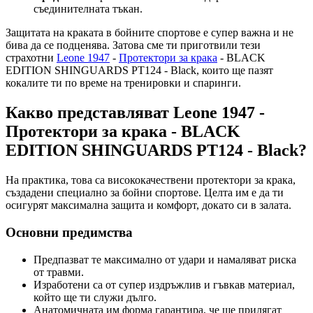
съединителната тъкан.
Защитата на краката в бойните спортове е супер важна и не
бива да се подценява. Затова сме ти приготвили тези
страхотни
Leone 1947
-
Протектори за крака
- BLACK
EDITION SHINGUARDS PT124 - Black, които ще пазят
кокалите ти по време на тренировки и спаринги.
Какво представляват Leone 1947 -
Протектори за крака - BLACK
EDITION SHINGUARDS PT124 - Black?
На практика, това са висококачествени протектори за крака,
създадени специално за бойни спортове. Целта им е да ти
осигурят максимална защита и комфорт, докато си в залата.
Основни предимства
Предпазват те максимално от удари и намаляват риска
от травми.
Изработени са от супер издръжлив и гъвкав материал,
който ще ти служи дълго.
Анатомичната им форма гарантира, че ще прилягат