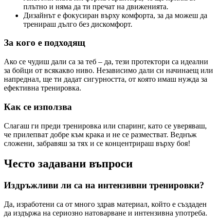
плътно и няма да ти пречат на движенията.
Дизайнът е фокусиран върху комфорта, за да можеш да
тренираш дълго без дискомфорт.
За кого е подходящ
Ако се чудиш дали са за теб – да, тези протектори са идеални
за бойци от всякакво ниво. Независимо дали си начинаещ или
напреднал, ще ти дадат сигурността, от която имаш нужда за
ефективна тренировка.
Как се използва
Слагаш ги преди тренировка или спаринг, като се уверяваш,
че прилепват добре към крака и не се разместват. Веднъж
сложени, забравяш за тях и се концентрираш върху боя!
Често задавани въпроси
Издръжливи ли са на интензивни тренировки?
Да, изработени са от много здрав материал, който е създаден
да издържа на сериозно натоварване и интензивна употреба.