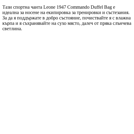
Тази спортна чанта Leone 1947 Commando Duffel Bag е
идеална за носене на екипировка за тренировки и състезания.
За да я поддържате в добро състояние, почиствайте я с влажна
кърпа и я съхранявайте на сухо място, далеч от пряка слънчева
светлина.