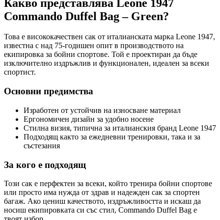
Какво представлява Leone 1947
Commando Duffel Bag – Green?
Това е висококачествен сак от италианската марка Leone 1947,
известна с над 75-годишен опит в производството на
екипировка за бойни спортове. Той е проектиран да бъде
изключително издръжлив и функционален, идеален за всеки
спортист.
Основни предимства
Изработен от устойчив на износване материал
Ергономичен дизайн за удобно носене
Стилна визия, типична за италианския бранд Leone 1947
Подходящ както за ежедневни тренировки, така и за
състезания
За кого е подходящ
Този сак е перфектен за всеки, който тренира бойни спортове
или просто има нужда от здрав и надежден сак за спортен
багаж. Ако цениш качеството, издръжливостта и искаш да
носиш екипировката си със стил, Commando Duffel Bag е
твоят избор.