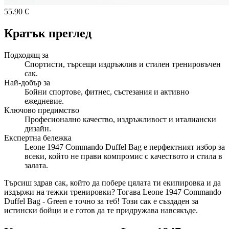
55.90 €
Кратък преглед
Подходящ за
Спортисти, търсещи издръжлив и стилен тренировъчен
сак.
Най-добър за
Бойни спортове, фитнес, състезания и активно
ежедневие.
Ключово предимство
Професионално качество, издръжливост и италиански
дизайн.
Експертна бележка
Leone 1947 Commando Duffel Bag е перфектният избор за
всеки, който не прави компромис с качеството и стила в
залата.
Търсиш здрав сак, който да побере цялата ти екипировка и да
издържи на тежки тренировки? Тогава Leone 1947 Commando
Duffel Bag - Green е точно за теб! Този сак е създаден за
истински бойци и е готов да те придружава навсякъде.