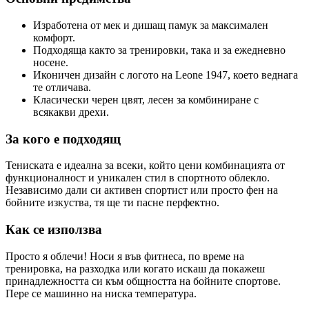
Изработена от мек и дишащ памук за максимален
комфорт.
Подходяща както за тренировки, така и за ежедневно
носене.
Иконичен дизайн с логото на Leone 1947, което веднага
те отличава.
Класически черен цвят, лесен за комбиниране с
всякакви дрехи.
За кого е подходящ
Тениската е идеална за всеки, който цени комбинацията от
функционалност и уникален стил в спортното облекло.
Независимо дали си активен спортист или просто фен на
бойните изкуства, тя ще ти пасне перфектно.
Как се използва
Просто я облечи! Носи я във фитнеса, по време на
тренировка, на разходка или когато искаш да покажеш
принадлежността си към общността на бойните спортове.
Пере се машинно на ниска температура.