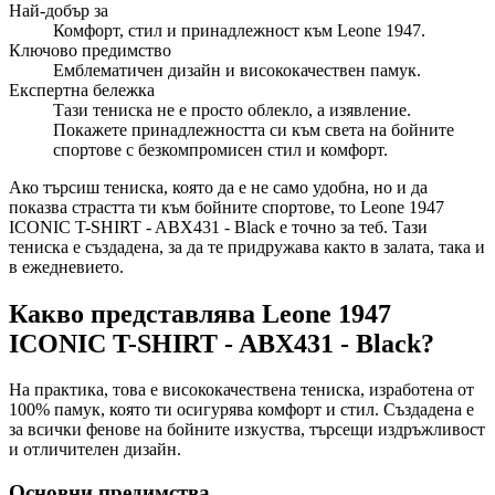
Най-добър за
Комфорт, стил и принадлежност към Leone 1947.
Ключово предимство
Емблематичен дизайн и висококачествен памук.
Експертна бележка
Тази тениска не е просто облекло, а изявление.
Покажете принадлежността си към света на бойните
спортове с безкомпромисен стил и комфорт.
Ако търсиш тениска, която да е не само удобна, но и да
показва страстта ти към бойните спортове, то Leone 1947
ICONIC T-SHIRT - ABX431 - Black е точно за теб. Тази
тениска е създадена, за да те придружава както в залата, така и
в ежедневието.
Какво представлява Leone 1947
ICONIC T-SHIRT - ABX431 - Black?
На практика, това е висококачествена тениска, изработена от
100% памук, която ти осигурява комфорт и стил. Създадена е
за всички фенове на бойните изкуства, търсещи издръжливост
и отличителен дизайн.
Основни предимства