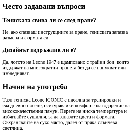
Често задавани въпроси
Тениската свива ли се след пране?
Не, ако спазваш инструкциите за пране, тениската запазва
размера и формата си.
Дизайнът издръжлив ли е?
Да, логото на Leone 1947 е щамповано с трайни бои, които
издържат на многократни пранета без да се напукват или
избледняват.
Начин на употреба
Тази тениска Leone ICONIC е идеална за тренировки и
ежедневно носене, осигурявайки комфорт благодарение на
висококачествения памук. Перете на ниска температура и
избягвайте сушилня, за да запазите цвета и формата.
Съхранявайте на сухо място, далеч от пряка слънчева
светлина.