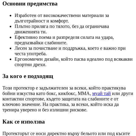
Основни предимства
Изработен от висококачествени материали за
дълготрайност и комфорт.
Плътно приляга по тялото, без да ограничава
движенията ти.
Ефективно поема и разпределя силата на удара,
предпазвайки слабините.
Лесен за почистване и поддръжка, което е важно при
честа употреба.
Ергономичен дизайн, който пасва идеално под всякакви
спортни дрехи.
За кого е подходящ
Този протектор е задължителен за всеки, който практикува
бойни изкуства като бокс, кикбокс, ММА,
муай тай
или други
контактни спортове, където защитата на слабините е от
ключово значение. На практика, за всеки, който иска да
тренира уверено и без излишни рискове.
Как се използва
Протекторът се носи директно върху бельото или под късите