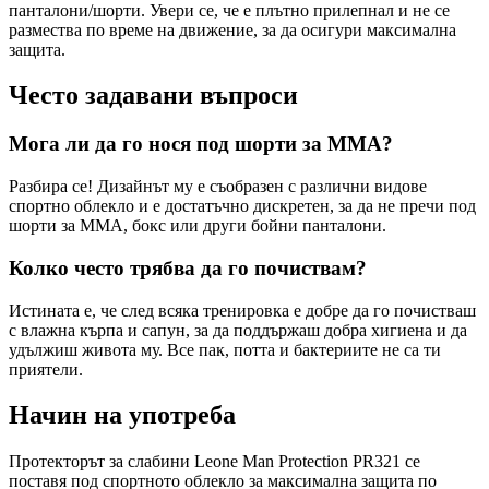
панталони/шорти. Увери се, че е плътно прилепнал и не се
размества по време на движение, за да осигури максимална
защита.
Често задавани въпроси
Мога ли да го нося под шорти за ММА?
Разбира се! Дизайнът му е съобразен с различни видове
спортно облекло и е достатъчно дискретен, за да не пречи под
шорти за ММА, бокс или други бойни панталони.
Колко често трябва да го почиствам?
Истината е, че след всяка тренировка е добре да го почистваш
с влажна кърпа и сапун, за да поддържаш добра хигиена и да
удължиш живота му. Все пак, потта и бактериите не са ти
приятели.
Начин на употреба
Протекторът за слабини Leone Man Protection PR321 се
поставя под спортното облекло за максимална защита по