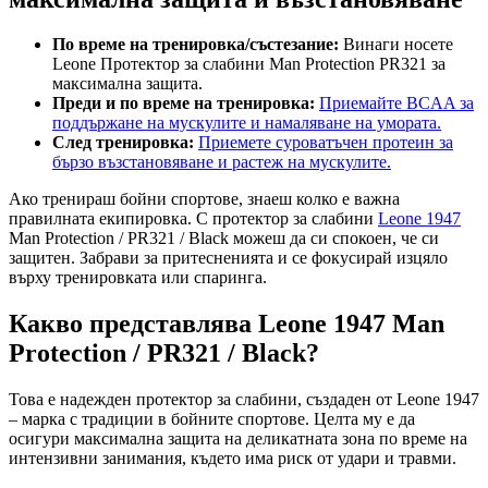
По време на тренировка/състезание:
Винаги носете
Leone Протектор за слабини Man Protection PR321 за
максимална защита.
Преди и по време на тренировка:
Приемайте BCAA за
поддържане на мускулите и намаляване на умората.
След тренировка:
Приемете суроватъчен протеин за
бързо възстановяване и растеж на мускулите.
Ако тренираш бойни спортове, знаеш колко е важна
правилната екипировка. С протектор за слабини
Leone 1947
Man Protection / PR321 / Black можеш да си спокоен, че си
защитен. Забрави за притесненията и се фокусирай изцяло
върху тренировката или спаринга.
Какво представлява Leone 1947 Man
Protection / PR321 / Black?
Това е надежден протектор за слабини, създаден от Leone 1947
– марка с традиции в бойните спортове. Целта му е да
осигури максимална защита на деликатната зона по време на
интензивни занимания, където има риск от удари и травми.