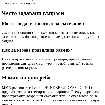
стабилност и защита.
Често задавани въпроси
Могат ли да се използват за състезания?
Да, тези ръкавици са подходящи както за тренировки, така и
за състезания, благодарение на надеждната си конструкция и
защита.
Как да избера правилния размер?
Винаги проверявай таблицата с размери, предоставена от
производителя, за да си сигурен, че избираш най-точния
размер за твоята ръка.
Начин на употреба
MMA ръкавиците Leone THUNDER GLOVES - GP101 са
предназначени за тренировки и спаринги. След употреба ги
проветрявайте добре и ги съхранявайте на сухо място, за да
запазите качеството им. Почиствайте ги с влажна кърпа при
нужда.