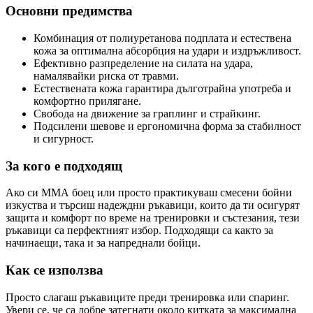
Основни предимства
Комбинация от полиуретанова подплата и естествена
кожа за оптимална абсорбция на удари и издръжливост.
Ефективно разпределение на силата на удара,
намалявайки риска от травми.
Естествената кожа гарантира дълготрайна употреба и
комфортно прилягане.
Свобода на движение за граплинг и страйкинг.
Подсилени шевове и ергономична форма за стабилност
и сигурност.
За кого е подходящ
Ако си ММА боец или просто практикуваш смесени бойни
изкуства и търсиш надеждни ръкавици, които да ти осигурят
защита и комфорт по време на тренировки и състезания, тези
ръкавици са перфектният избор. Подходящи са както за
начинаещи, така и за напреднали бойци.
Как се използва
Просто слагаш ръкавиците преди тренировка или спаринг.
Увери се, че са добре затегнати около китката за максимална