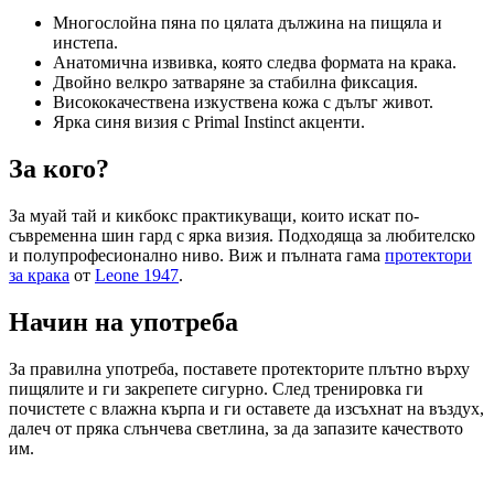
Многослойна пяна по цялата дължина на пищяла и
инстепа.
Анатомична извивка, която следва формата на крака.
Двойно велкро затваряне за стабилна фиксация.
Висококачествена изкуствена кожа с дълъг живот.
Ярка синя визия с Primal Instinct акценти.
За кого?
За муай тай и кикбокс практикуващи, които искат по-
съвременна шин гард с ярка визия. Подходяща за любителско
и полупрофесионално ниво. Виж и пълната гама
протектори
за крака
от
Leone 1947
.
Начин на употреба
За правилна употреба, поставете протекторите плътно върху
пищялите и ги закрепете сигурно. След тренировка ги
почистете с влажна кърпа и ги оставете да изсъхнат на въздух,
далеч от пряка слънчева светлина, за да запазите качеството
им.