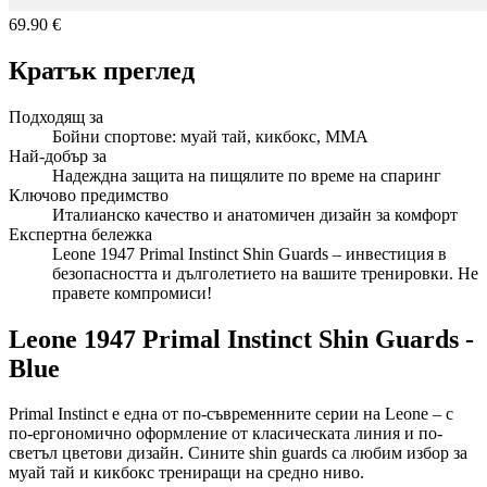
69.90 €
Кратък преглед
Подходящ за
Бойни спортове: муай тай, кикбокс, ММА
Най-добър за
Надеждна защита на пищялите по време на спаринг
Ключово предимство
Италианско качество и анатомичен дизайн за комфорт
Експертна бележка
Leone 1947 Primal Instinct Shin Guards – инвестиция в
безопасността и дълголетието на вашите тренировки. Не
правете компромиси!
Leone 1947 Primal Instinct Shin Guards -
Blue
Primal Instinct е една от по-съвременните серии на Leone – с
по-ергономично оформление от класическата линия и по-
светъл цветови дизайн. Сините shin guards са любим избор за
муай тай и кикбокс трениращи на средно ниво.