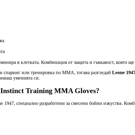
ва
ата
оминира в клетката. Комбинация от защита и гъвкавост, която ще 
ки спаринг или тренировка по MMA, тогава разгледай
Leone 1947
виваш уменията си.
Instinct Training MMA Gloves?
 1947, специално разработени за смесени бойни изкуства. Комби