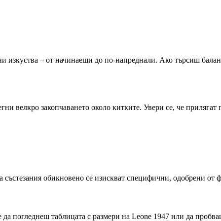
ни изкуства – от начинаещи до по-напреднали. Ако търсиш балан
ни велкро закопчаването около китките. Увери се, че прилягат 
За състезания обикновено се изискват специфични, одобрени от 
е да погледнеш таблицата с размери на Leone 1947 или да пробваш