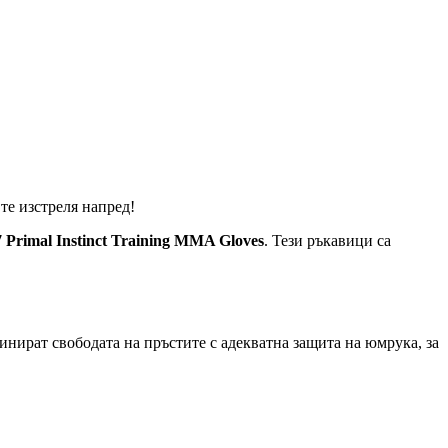
те изстреля напред!
 Primal Instinct Training MMA Gloves
. Тези ръкавици са
нират свободата на пръстите с адекватна защита на юмрука, за