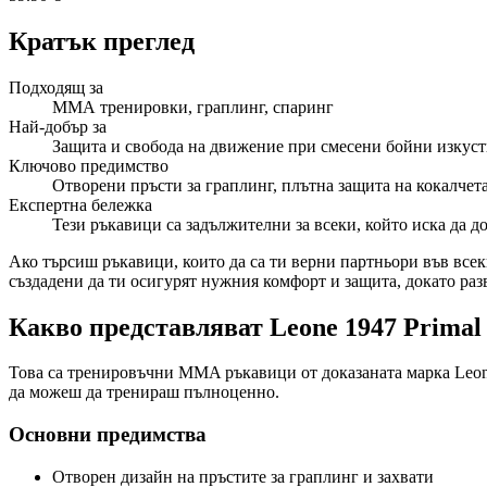
Кратък преглед
Подходящ за
ММА тренировки, граплинг, спаринг
Най-добър за
Защита и свобода на движение при смесени бойни изкуст
Ключово предимство
Отворени пръсти за граплинг, плътна защита на кокалчет
Експертна бележка
Тези ръкавици са задължителни за всеки, който иска да д
Ако търсиш ръкавици, които да са ти верни партньори във все
създадени да ти осигурят нужния комфорт и защита, докато раз
Какво представляват Leone 1947 Primal 
Това са тренировъчни MMA ръкавици от доказаната марка Leone
да можеш да тренираш пълноценно.
Основни предимства
Отворен дизайн на пръстите за граплинг и захвати