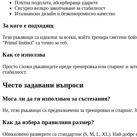
Плътна подплата, абсорбираща ударите
Сигурно велкро закопчаване за стабилност
Италиански дизайн и безкомпромисно качество
За кого е подходящ
Тези ръкавици са идеални за всеки, който тренира смесени бой
"Primal Instinct" са точно за теб.
Как се използва
Просто сложи ръкавиците преди тренировка или спаринг и затег
стабилност.
Често задавани въпроси
Мога ли да ги използвам за състезания?
Не, тези ръкавици са предназначени за тренировки и спаринг. 
Как да избера правилния размер?
Обикновено размерите са стандартни (S, M, L, XL). Най-добре 