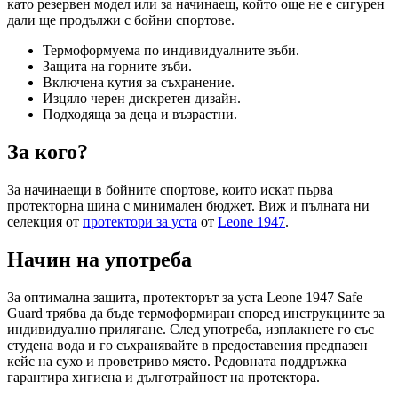
като резервен модел или за начинаещ, който още не е сигурен
дали ще продължи с бойни спортове.
Термоформуема по индивидуалните зъби.
Защита на горните зъби.
Включена кутия за съхранение.
Изцяло черен дискретен дизайн.
Подходяща за деца и възрастни.
За кого?
За начинаещи в бойните спортове, които искат първа
протекторна шина с минимален бюджет. Виж и пълната ни
селекция от
протектори за уста
от
Leone 1947
.
Начин на употреба
За оптимална защита, протекторът за уста Leone 1947 Safe
Guard трябва да бъде термоформиран според инструкциите за
индивидуално прилягане. След употреба, изплакнете го със
студена вода и го съхранявайте в предоставения предпазен
кейс на сухо и проветриво място. Редовната поддръжка
гарантира хигиена и дълготрайност на протектора.