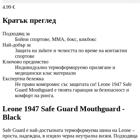
4.99 €
Кратък преглед
Подходящ за
Бойни спортове, ММА, бокс, кикбокс
Най-добър за
Защита на зъбите и челюстта по време на контактни
спортове
Ключово предимство
Индивидуално термоформируемо прилягане и
медицински клас материали
Експертна бележка
Не прави компромис със защитата си! Leone 1947 Safe
Guard Mouthguard е твоята гаранция за безопасност и
комфорт на ринга.
Leone 1947 Safe Guard Mouthguard -
Black
Safe Guard е най-достъпната термоформуема шина на Leone –
проста, надеждна, в изцяло черна неутрална визия. Подходяща