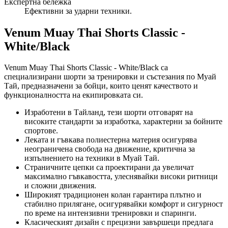
Експертна бележка
Ефективни за ударни техники.
Venum Muay Thai Shorts Classic -
White/Black
Venum Muay Thai Shorts Classic - White/Black са
специализирани шорти за тренировки и състезания по Муай
Тай, предназначени за бойци, които ценят качеството и
функционалността на екипировката си.
Изработени в Тайланд, тези шорти отговарят на
високите стандарти за изработка, характерни за бойните
спортове.
Леката и гъвкава полиестерна материя осигурява
неограничена свобода на движение, критична за
изпълнението на техники в Муай Тай.
Страничните цепки са проектирани да увеличат
максимално гъвкавостта, улеснявайки високи ритници
и сложни движения.
Широкият традиционен колан гарантира плътно и
стабилно прилягане, осигурявайки комфорт и сигурност
по време на интензивни тренировки и спаринги.
Класическият дизайн с прецизни завършеци предлага