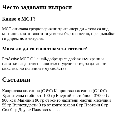
Често задавани въпроси
Какво е MCT?
MCT означава средноверижни триглицериди – това са вид
мазнини, които тялото ти усвоява бързо и лесно, превръщайки
ги директно в енергия.
Мога ли да го използвам за готвене?
ProActive MCT Oil е най-добре да се добавя към храни и
напитки след готвене или към студени ястия, за да запазиш
максимално полезните му свойства.
Съставки
Каприлова киселина (C 8:0) Капринова киселина (C 10:0)
Хранителна стойност: 100 гр Енергийна стойност 3700 kJ /
900 kcal Мазнини 96 гр от които наситени мастни киселини
55 гр Въглехидрати 0 гр от които захари 0 гр Протеин 0 гр
Сол 0 гр Други: Палмово масло.