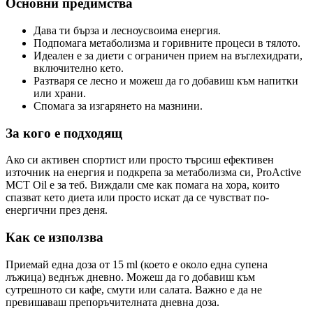
Основни предимства
Дава ти бърза и лесноусвоима енергия.
Подпомага метаболизма и горивните процеси в тялото.
Идеален е за диети с ограничен прием на въглехидрати,
включително кето.
Разтваря се лесно и можеш да го добавиш към напитки
или храни.
Спомага за изгарянето на мазнини.
За кого е подходящ
Ако си активен спортист или просто търсиш ефективен
източник на енергия и подкрепа за метаболизма си, ProActive
MCT Oil е за теб. Виждали сме как помага на хора, които
спазват кето диета или просто искат да се чувстват по-
енергични през деня.
Как се използва
Приемай една доза от 15 ml (което е около една супена
лъжица) веднъж дневно. Можеш да го добавиш към
сутрешното си кафе, смути или салата. Важно е да не
превишаваш препоръчителната дневна доза.