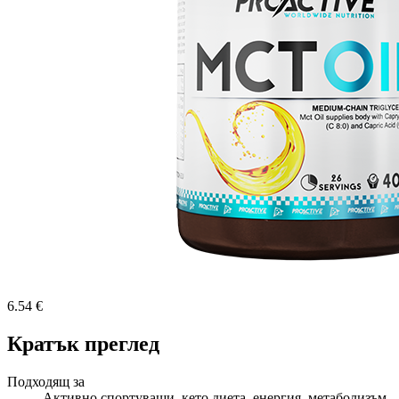
6.54 €
Кратък преглед
Подходящ за
Активно спортуващи, кето диета, енергия, метаболизъм