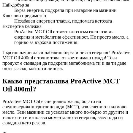
Най-добър за
Бърза енергия, подкрепа при изгаряне на мазнини
Ключово предимство
Незабавен енергиен тласък, подпомага кетозата
Експертна бележка
ProActive MCT Oil е твоят ключ към експлозивна
енергия и метаболитна ефективност. Не просто масло, а
гориво за върхови постижения!
Търсиш начин да си набавиш бърза и чиста енергия? ProActive
MCT Oil 400ml е точно това, от което имаш нужда! Този
продукт е създаден да подкрепи метаболизма ти и да ти даде
онзи тласък, който ти липсва.
Какво представлява ProActive MCT
Oil 400ml?
ProActive MCT Oil е специално масло, богато на
средноверижни триглицериди (MCT), извлечени от палмово
масло. Тези мазнини се усвояват много по-бързо от другите и
тялото ти ги използва моментално за енергия, вместо да ги
складира като резерв.