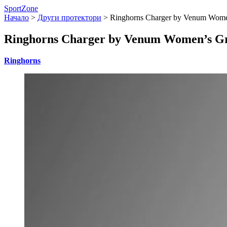
SportZone
Начало
>
Други протектори
>
Ringhorns Charger by Venum Women
Ringhorns Charger by Venum Women’s Gro
Ringhorns