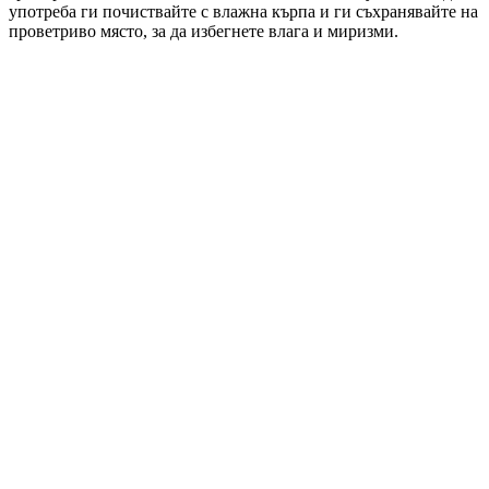
употреба ги почиствайте с влажна кърпа и ги съхранявайте на
проветриво място, за да избегнете влага и миризми.