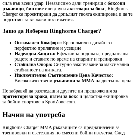
сила във всеки удар. Независимо дали тренираш с
боксови
ръкавици
,
бинтове
или други
аксесоари за бокс
, Ringhorns
Charger са проектирани да допълнят твоята екипировка и да те
подготвят за върхови постижения.
Защо да Избереш Ringhorns Charger?
Оптимален Комфорт:
Ергономичен дизайн за
перфектно прилягане и усещане.
Надеждна Защита:
Ефективна подплата, предпазваща
ръцете и ставите по време на спаринг и тренировки.
Стабилна Опора:
Сигурно закопчаване за максимална
стабилност на китката.
Изключително Съотношение Цена-Качество:
Висококачествени
ръкавици за ММА
на достъпна цена.
Не забравяй да разгледаш и другите ни предложения за
протектори за крака
,
шлем за бокс
и цялостна екипировка
за бойни спортове в SportZone.com.
Начин на употреба
Ringhorns Charger MMA ръкавиците са предназначени за
тренировки и състезания по смесени бойни изкуства. След