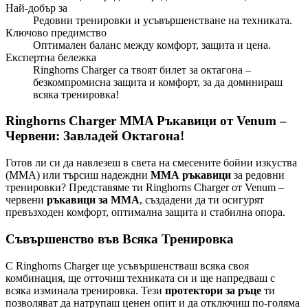
Най-добър за
Редовни тренировки и усъвършенстване на техниката.
Ключово предимство
Оптимален баланс между комфорт, защита и цена.
Експертна бележка
Ringhorns Charger са твоят билет за октагона –
безкомпромисна защита и комфорт, за да доминираш
всяка тренировка!
Ringhorns Charger MMA Ръкавици от Venum –
Червени: Завладей Октагона!
Готов ли си да навлезеш в света на смесените бойни изкуства
(ММА) или търсиш надеждни
ММА ръкавици
за редовни
тренировки? Представяме ти Ringhorns Charger от Venum –
червени
ръкавици за ММА
, създадени да ти осигурят
превъзходен комфорт, оптимална защита и стабилна опора.
Съвършенство във Всяка Тренировка
С Ringhorns Charger ще усъвършенстваш всяка своя
комбинация, ще отточиш техниката си и ще напредваш с
всяка изминала тренировка. Тези
протектори за ръце
ти
позволяват да натрупаш ценен опит и да отключиш по-голяма