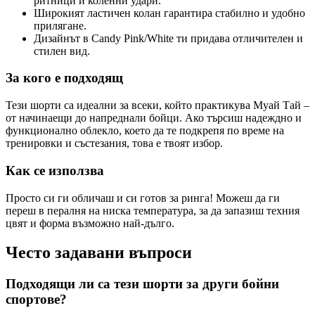
ритници и коленни удари.
Широкият ластичен колан гарантира стабилно и удобно
прилягане.
Дизайнът в Candy Pink/White ти придава отличителен и
стилен вид.
За кого е подходящ
Тези шорти са идеални за всеки, който практикува Муай Тай –
от начинаещи до напреднали бойци. Ако търсиш надеждно и
функционално облекло, което да те подкрепя по време на
тренировки и състезания, това е твоят избор.
Как се използва
Просто си ги обличаш и си готов за ринга! Можеш да ги
переш в пералня на ниска температура, за да запазиш техния
цвят и форма възможно най-дълго.
Често задавани въпроси
Подходящи ли са тези шорти за други бойни
спортове?