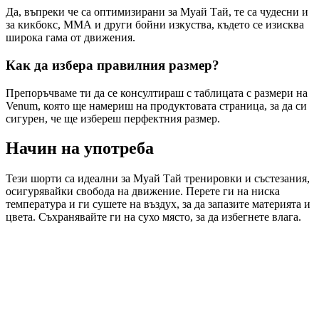
Да, въпреки че са оптимизирани за Муай Тай, те са чудесни и
за кикбокс, ММА и други бойни изкуства, където се изисква
широка гама от движения.
Как да избера правилния размер?
Препоръчваме ти да се консултираш с таблицата с размери на
Venum, която ще намериш на продуктовата страница, за да си
сигурен, че ще избереш перфектния размер.
Начин на употреба
Тези шорти са идеални за Муай Тай тренировки и състезания,
осигурявайки свобода на движение. Перете ги на ниска
температура и ги сушете на въздух, за да запазите материята и
цвета. Съхранявайте ги на сухо място, за да избегнете влага.