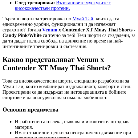
След тренировка:
Възстановете мускулите с
висококачествен протеин.
Търсиш шорти за тренировка по
Муай Тай
, които да са
едновременно удобни, функционални и да изглеждат
страхотно? Тогава
Venum
x Contender XT Muay Thai Shorts -
Candy Pink/White
са точно за теб! Тези шорти са създадени, за
да ти дадат пълна свобода на движение по време на най-
интензивните тренировки и състезания.
Какво представляват Venum x
Contender XT Muay Thai Shorts?
Това са висококачествени шорти, специално разработени за
Муай Тай, които комбинират издръжливост, комфорт и стил.
Проектирани са да издържат на натоварванията в бойните
спортове и да осигуряват максимална мобилност.
Основни предимства
Изработени са от лека, гъвкава и изключително здрава
материя.
Имат странични цепки за неограничено движение при